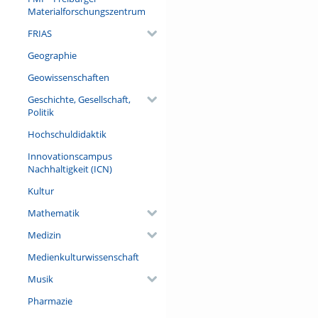
communities necessitates immed
Materialforschungszentrum
explores various strategies f
FRIAS
of internationally and cultura
Geographie
transition towards a better w
Geowissenschaften
Referent/in:
Geschichte, Gesellschaft,
Michael Düren
Politik
Hochschuldidaktik
Innovationscampus
Nachhaltigkeit (ICN)
Kultur
Mathematik
Medizin
Medienkulturwissenschaft
Musik
Pharmazie