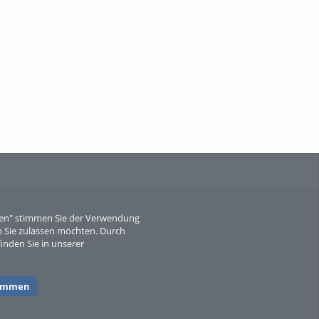
When Particle Physics Gets Hot: A
Journey Throu...
Sperber
eren" stimmen Sie der Verwendung
 Sie zulassen möchten. Durch
inden Sie in unserer
timmen