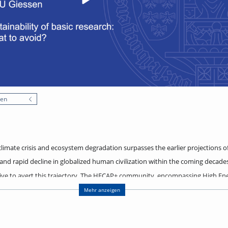
nen
climate crisis and ecosystem degradation surpasses the earlier projections o
and rapid decline in globalized human civilization within the coming decades
ve to avert this trajectory. The HECAP+ community, encompassing High En
icle Physics, and Hadron and Nuclear Physics, faces direct implications due
Mehr anzeigen
nt and extended planning cycles of research projects that extend into a peri
political instability. Mitigating the environmental impact within our scienti