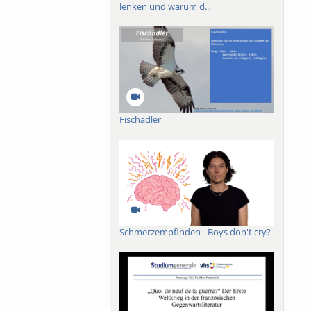
k
lenken und warum d...
he role
etal
Fischadler
Schmerzempfinden - Boys don't cry?