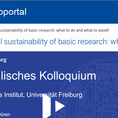
go
go
go
to
to
to
navigation
main
footer
content
stainability of basic research: what to do and what to avoid?
 sustainability of basic research: w
Video abspielen