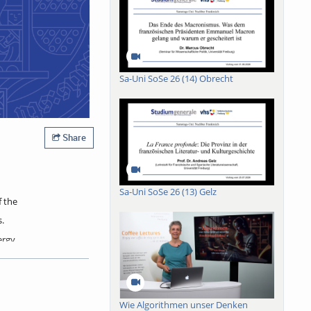
Sa-Uni SoSe 26 (14) Obrecht
Share
Sa-Uni SoSe 26 (13) Gelz
f the
.
ergy
 to
od
fic
Wie Algorithmen unser Denken