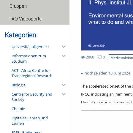
Gruppen
FAQ Videoportal
Kategorien
Universität allgemein
Informationen zum
2860
0
Medienaktio
Studium
0
2860
favorites
ACT - Africa Centre for
views
hochgeladen 13. Juni 2024
Transregional Research
Biologie
The accelerated onset of the 
Centre for Security and
IPCC, indicating an imminent 
Society
Urgent measures are imperati
Chemie
Physics, Cosmology, Astropart
Digitales Lehren und
its distinctive carbon footpri
Lernen
marked by economic and socio-
FMF - Freiburger