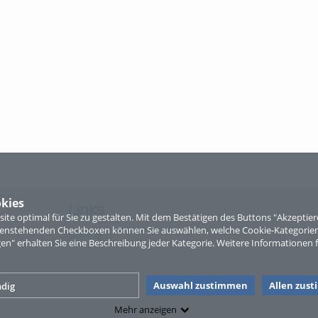
kies
Links
te optimal für Sie zu gestalten. Mit dem Bestätigen des Buttons "Akzepti
ntenstehenden Checkboxen können Sie auswählen, welche Cookie-Kategorien
Sitemap
gen" erhalten Sie eine Beschreibung jeder Kategorie. Weitere Informationen f
Auswahl zustimmen
Allen zus
dig
Mehr anzeigen