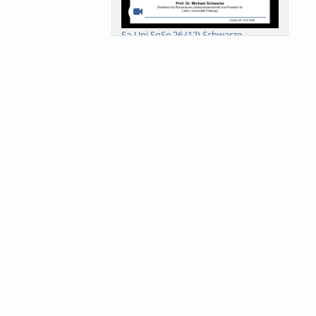
Sa-Uni SoSe 26 (12) Schwarze
Meanings of Forests: A Collaborative
Comparativ...
Als der Wald eine Zukunftsfrage
wurde. Wissen, ...