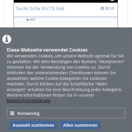
Sa-Uni SoSe 26 (13) Gelz
55:13 duration
55:13
903
903
views
Diese Webseite verwendet Cookies
LADE MEHR
Wir verwenden Cookies, um unsere Website optimal für Sie
zu gestalten. Mit dem Bestätigen des Buttons "Akzeptieren"
Featured
stimmen Sie der Verwendung von Cookies zu. Durch
Anklicken der untenstehenden Checkboxen können Sie
Beliebtheit
auswählen, welche Cookie-Kategorien Sie zulassen
möchten. Durch Klicken auf die Schaltfläche "Mehr
anzeigen" erhalten Sie eine Beschreibung jeder Kategorie.
Weitere Informationen finden Sie in unserer
Legal Info
Links
Datenschutzerklärung
.
Nutzungsbedingungen
Sitemap
Notwendig
Datenschutzerklärung
Auswahl zustimmen
Allen zustimmen
Imprint