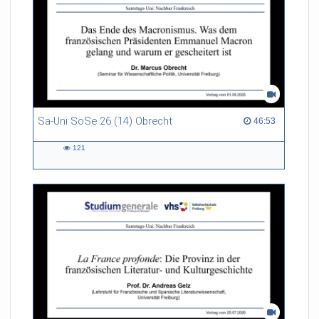
Sa-Uni SoSe 26 (14) Obrecht
46:53 duration
46:53
121
121
views