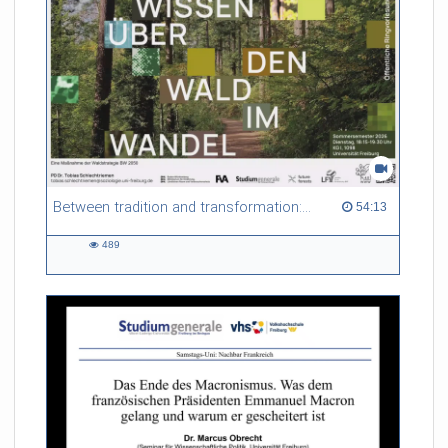
grenzübergreifende Zusammenarbeit und europäische
Angelegenheiten im Regierungspräsidium Freiburg.
Mehrere Tausend Projekte in Baden-Württemberg werden
über den europäischen Fonds Interreg gefördert. Federica
Sisai berät Bürger*innen für Europe Direct im
Informationszentrum Freiburg.
Sibylle Fischer koordiniert das Projekt CELIS, das einen
europäischen Campus der Sozialen Arbeit aufbaut.
Dirk Oesselmann arbeitet im International Office der
Evangelischen Hochschule Freiburg.
Between tradition and transformation: how owners, advisers and institutions co-create knowledge for resilient forests in Europe
54:13 duration
54:13
Referent/in:
Andreas Nagel
489
489
views