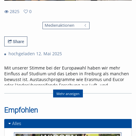
2825
0
0
2825
favorites
Medienaktionen
views
Share
hochgeladen 12. Mai 2025
Mit unserer Stimme bei der Europawahl haben wir mehr
Einfluss auf Studium und das Leben in Freiburg als manchen
bewusst ist. Austauschprogramme wie Erasmus und Eucor
oder länderübergreifende Forschung zur Luft- und
Wasserqualität in der Grenzregion Freiburg profitieren seit
Mehr anzeigen
vielen Jahren von Fördermitteln der EU. Ein politischer
Machtwechsel bei der Europawahl 2029 könnte auch in
Freiburg Projekte gefährden.
Empfohlen
uniTV hat mit Expert*innen über kulturelle, soziale und
wissenschaftliche Auswirkungen von durch die EU
Alles
geförderten Projekten auf die Region Freiburg gesprochen:
CDU-Politiker Klaus Schüle leitet die Stabsstelle für