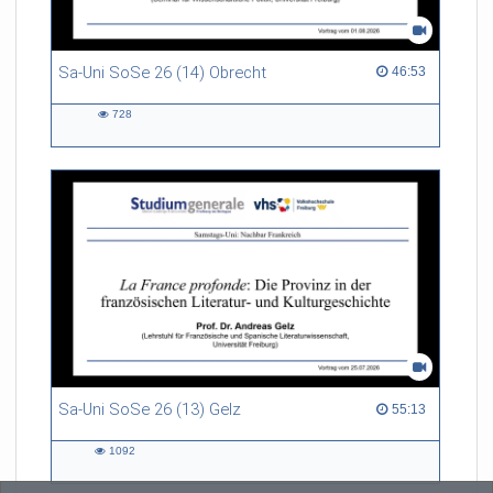
Sa-Uni SoSe 26 (14) Obrecht
46:53 duration
46:53
728
728
views
Sa-Uni SoSe 26 (13) Gelz
55:13 duration
55:13
1092
1092
views