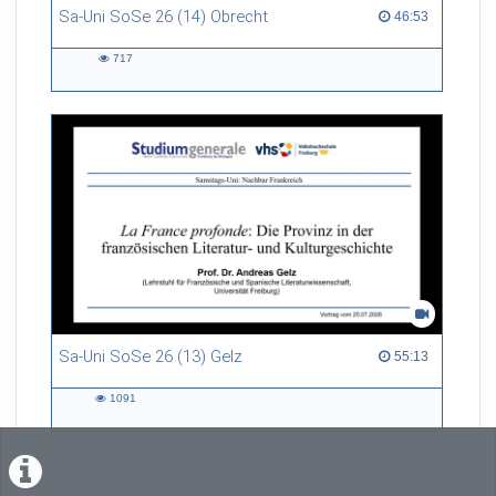
Sa-Uni SoSe 26 (14) Obrecht
46:53 duration
46:53
717
717
views
Sa-Uni SoSe 26 (13) Gelz
55:13 duration
55:13
1091
1091
views