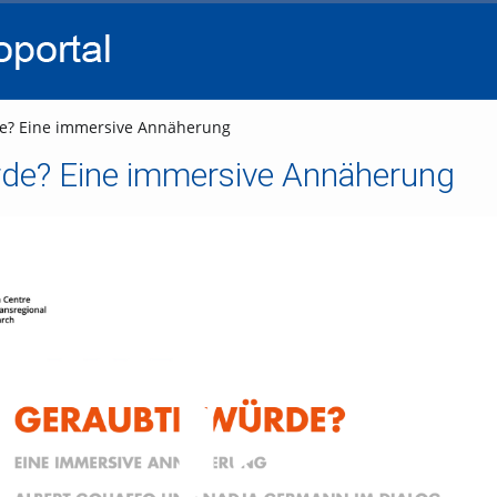
go
go
go
to
to
to
navigation
main
footer
content
? Eine immersive Annäherung
de? Eine immersive Annäherung
Video abspielen