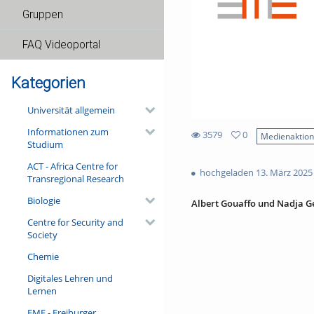
Gruppen
FAQ Videoportal
Kategorien
Universität allgemein
Informationen zum
3579
0
Medienaktio
Studium
0
3579
favorites
ACT - Africa Centre for
views
hochgeladen 13. März 2025
Transregional Research
Biologie
Albert Gouaffo und Nadja G
Centre for Security and
Society
Chemie
Digitales Lehren und
Lernen
FMF - Freiburger