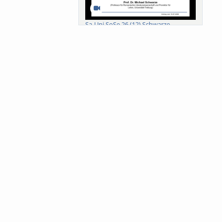
Sa-Uni SoSe 26 (12) Schwarze
Meanings of Forests: A Collaborative
Comparativ...
Als der Wald eine Zukunftsfrage
wurde. Wissen, ...