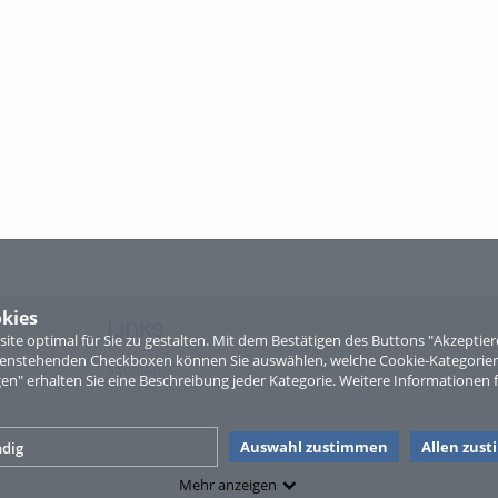
kies
Links
te optimal für Sie zu gestalten. Mit dem Bestätigen des Buttons "Akzepti
ntenstehenden Checkboxen können Sie auswählen, welche Cookie-Kategorien
Sitemap
gen" erhalten Sie eine Beschreibung jeder Kategorie. Weitere Informationen f
Auswahl zustimmen
Allen zus
dig
Mehr anzeigen