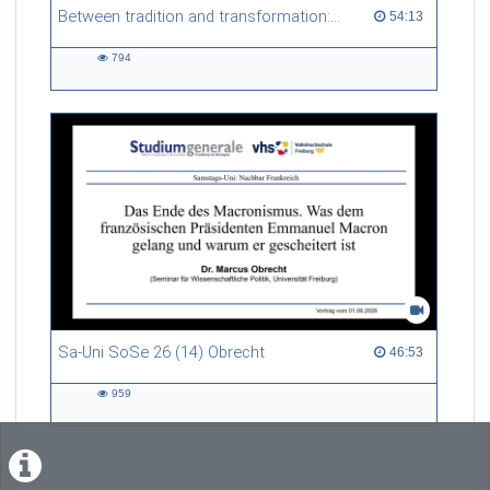
Between tradition and transformation: how owners, advisers and institutions co-create knowledge for resilient forests in Europe
54:13 duration
54:13
794
794
views
Sa-Uni SoSe 26 (14) Obrecht
46:53 duration
46:53
959
959
views