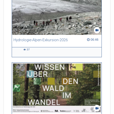
Hydrologie-Alpen-Exkursion-2026
06:46 duration
06:46
37
37
views