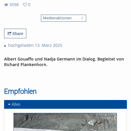
3598
0
0
3598
favorites
Medienaktionen
views
Share
hochgeladen 13. März 2025
Albert Gouaffo und Nadja Germann im Dialog. Begleitet von
Richard Plankenhorn.
Empfohlen
Alles