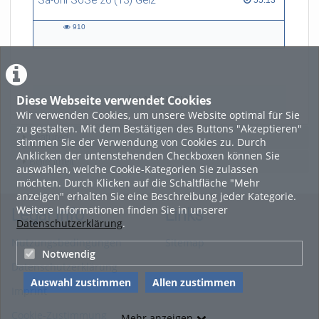
Sa-Uni SoSe 26 (13) Gelz
55:13
910
910
views
Diese Webseite verwendet Cookies
LADE MEHR
Wir verwenden Cookies, um unsere Website optimal für Sie
zu gestalten. Mit dem Bestätigen des Buttons "Akzeptieren"
Featured
stimmen Sie der Verwendung von Cookies zu. Durch
Anklicken der untenstehenden Checkboxen können Sie
Beliebtheit
auswählen, welche Cookie-Kategorien Sie zulassen
möchten. Durch Klicken auf die Schaltfläche "Mehr
anzeigen" erhalten Sie eine Beschreibung jeder Kategorie.
Weitere Informationen finden Sie in unserer
Legal Info
Links
Datenschutzerklärung
.
Nutzungsbedingungen
Sitemap
Notwendig
Datenschutzerklärung
Auswahl zustimmen
Allen zustimmen
Imprint
Cookie-Zustimmung
Mehr anzeigen