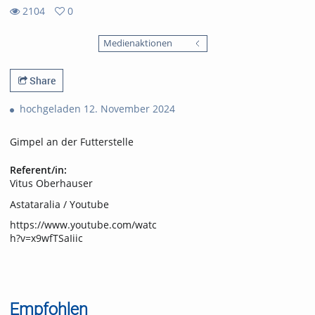
2104
0
0
2104
favorites
Medienaktionen
views
Share
hochgeladen 12. November 2024
Gimpel an der Futterstelle
Referent/in:
Vitus Oberhauser
Astataralia / Youtube
https://www.youtube.com/watc
h?v=x9wfTSaIiic
Empfohlen