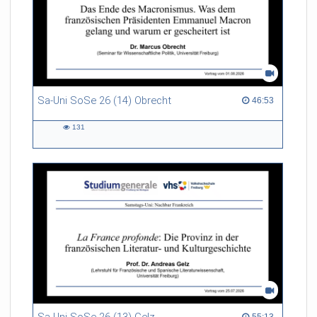
Sa-Uni SoSe 26 (14) Obrecht
46:53 duration
46:53
131
131
views
55:13 duration