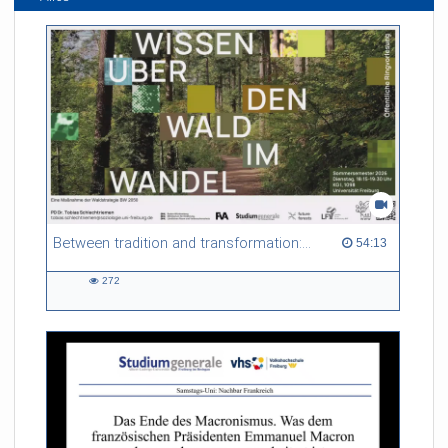
Between tradition and transformation: how owners, advisers and institutions co-create knowledge for resilient forests in Europe
54:13 duration
54:13
272
272
views