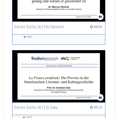
Sa-Uni SoSe 26 (14) Obrecht
46:53 duration
46:53
523
523
views
Sa-Uni SoSe 26 (13) Gelz
55:13 duration
55:13
1071