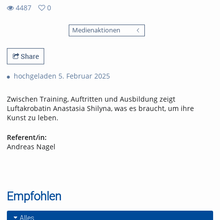
4487
0
0
4487
favorites
Medienaktionen
views
Share
hochgeladen 5. Februar 2025
Zwischen Training, Auftritten und Ausbildung zeigt
Luftakrobatin Anastasia Shilyna, was es braucht, um ihre
Kunst zu leben.
Referent/in:
Andreas Nagel
Empfohlen
Alles