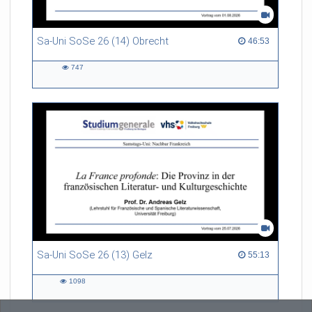
Sa-Uni SoSe 26 (14) Obrecht
46:53 duration
46:53
747
747
views
Sa-Uni SoSe 26 (13) Gelz
55:13 duration
55:13
1098
1098
views