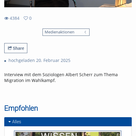
4384
0
0
4384
favorites
Medienaktionen
views
Share
hochgeladen 20. Februar 2025
Interview mit dem Soziologen Albert Scherr zum Thema
Migration im Wahlkampf.
Empfohlen
Alles