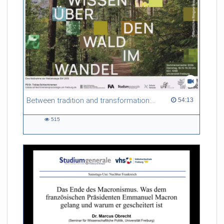
Between tradition and transformation: how owners, advisers and institutions co-create knowledge for resilient forests in Europe
54:13 duration
54:13
515
515
views