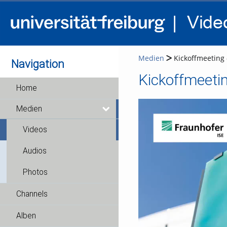
Medien
Kickoffmeeting -
Navigation
Kickoffmeeting
Home
Medien
Videos
Audios
Photos
Channels
Alben