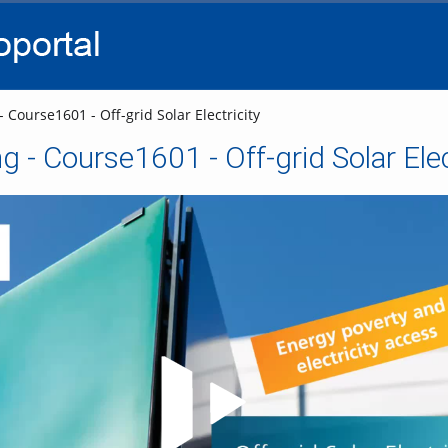
go
go
go
to
to
to
navigation
main
footer
content
 Course1601 - Off-grid Solar Electricity
 - Course1601 - Off-grid Solar Elec
Video abspielen