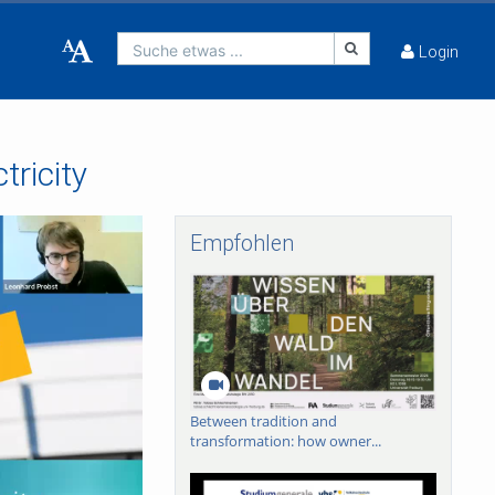
Suche etwas ...
Login
tricity
Empfohlen
Between tradition and
transformation: how owner...