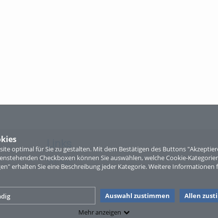
kies
Links
te optimal für Sie zu gestalten. Mit dem Bestätigen des Buttons "Akzepti
ntenstehenden Checkboxen können Sie auswählen, welche Cookie-Kategorien
Sitemap
gen" erhalten Sie eine Beschreibung jeder Kategorie. Weitere Informationen f
Auswahl zustimmen
Allen zus
dig
Mehr anzeigen