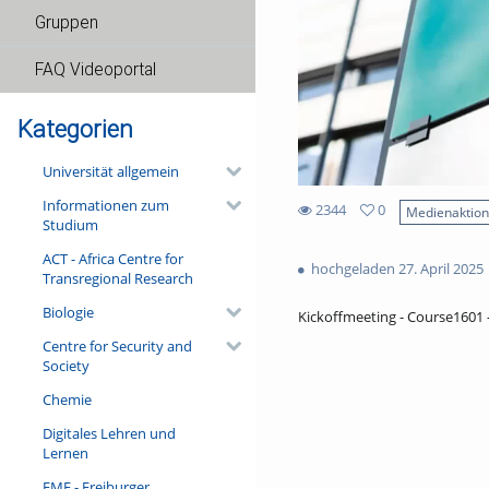
Gruppen
FAQ Videoportal
Kategorien
Universität allgemein
Informationen zum
2344
0
Medienaktio
Studium
0
2344
favorites
ACT - Africa Centre for
views
hochgeladen 27. April 2025
Transregional Research
Biologie
Kickoffmeeting - Course1601 - 
Centre for Security and
Society
Chemie
Digitales Lehren und
Lernen
FMF - Freiburger