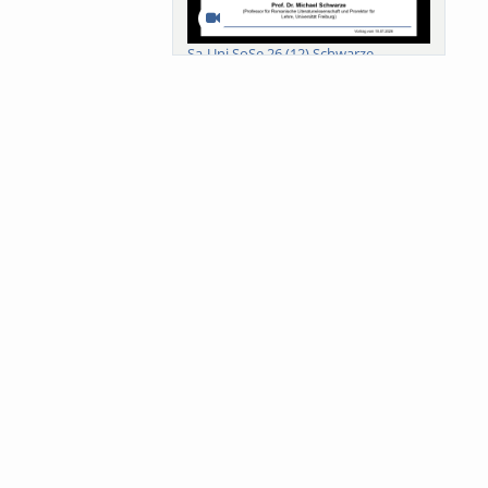
Sa-Uni SoSe 26 (12) Schwarze
Meanings of Forests: A Collaborative
Comparativ...
Als der Wald eine Zukunftsfrage
wurde. Wissen, ...