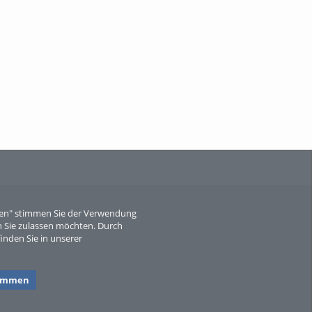
When Particle Physics Gets Hot: A
Journey Throu...
Sperber
eren" stimmen Sie der Verwendung
 Sie zulassen möchten. Durch
inden Sie in unserer
timmen