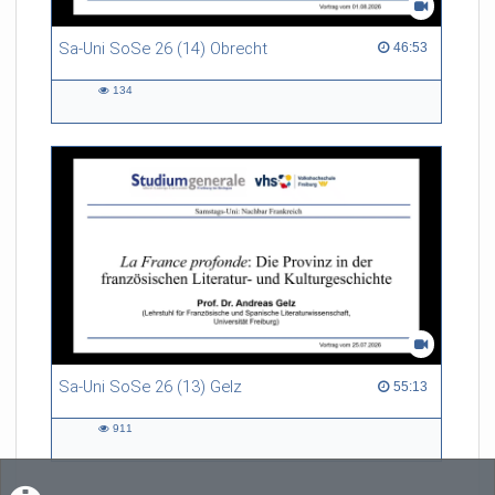
Sa-Uni SoSe 26 (14) Obrecht
46:53 duration
46:53
134
134
views
Sa-Uni SoSe 26 (13) Gelz
55:13 duration
55:13
911
911
views