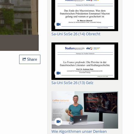
Sa-Uni SoSe 26 (14) Obrecht
Share
Sa-Uni SoSe 26 (13) Gelz
Wie Algorithmen unser Denken