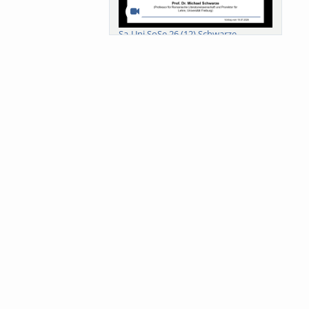
Sa-Uni SoSe 26 (12) Schwarze
Meanings of Forests: A Collaborative
Comparativ...
Als der Wald eine Zukunftsfrage
wurde. Wissen, ...