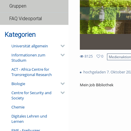
Gruppen
FAQ Videoportal
Kategorien
Universität allgemein
Informationen zum
8125
0
Medienaktio
Studium
0
8125
favorites
ACT - Africa Centre for
views
hochgeladen 7. Oktober 20
Transregional Research
Biologie
Mein Job Bibliothek
Centre for Security and
Society
Chemie
Digitales Lehren und
Lernen
FMF - Freiburger