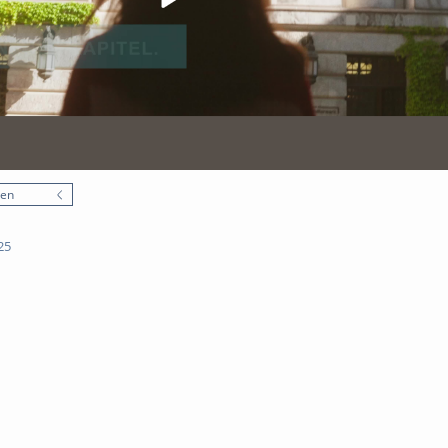
nen
25