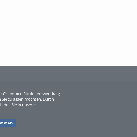
When Particle Physics Gets Hot: A
Journey Throu...
Sperber
eren" stimmen Sie der Verwendung
 Sie zulassen möchten. Durch
inden Sie in unserer
timmen