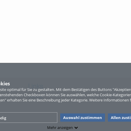
kies
Links
te optimal für Sie zu gestalten. Mit dem Bestätigen des Buttons "Akzepti
ntenstehenden Checkboxen können Sie auswählen, welche Cookie-Kategorien
Sitemap
gen" erhalten Sie eine Beschreibung jeder Kategorie. Weitere Informationen f
Auswahl zustimmen
Allen zus
dig
Mehr anzeigen