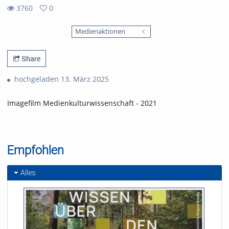
3760
0
0
3760
favorites
Medienaktionen
views
Share
hochgeladen 13. März 2025
Imagefilm Medienkulturwissenschaft - 2021
Empfohlen
Alles