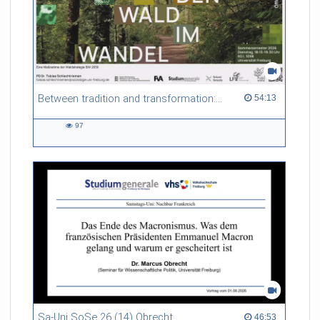
Between tradition and transformation: how owners, advisers and institutions co-create knowledge for resilient forests in Europe
54:13 duration
54:13
97
97
views
Sa-Uni SoSe 26 (14) Obrecht
46:53 duration
46:53