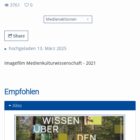
3761
0
0
3761
favorites
Medienaktionen
views
Share
hochgeladen 13. März 2025
Imagefilm Medienkulturwissenschaft - 2021
Empfohlen
Alles