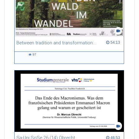
Between tradition and transformation: how owners, advisers and institutions co-create knowledge for resilient forests in Europe
54:13 duration
54:13
97
97
views
Sa-Uni SoSe 26 (14) Obrecht
46:53 duration
46:53