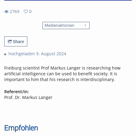
2769
0
0
2769
favorites
Medienaktionen
views
Share
hochgeladen 9. August 2024
Freiburg scientist Prof Markus Langer is researching how
artificial intelligence can be used to benefit society. It is
important to him that his research is interdisciplinary.
Referent/in:
Prof. Dr. Markus Langer
Empfohlen