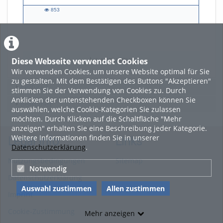
853
853
views
Diese Webseite verwendet Cookies
LADE MEHR
Wir verwenden Cookies, um unsere Website optimal für Sie
zu gestalten. Mit dem Bestätigen des Buttons "Akzeptieren"
Featured
stimmen Sie der Verwendung von Cookies zu. Durch
Anklicken der untenstehenden Checkboxen können Sie
Beliebtheit
auswählen, welche Cookie-Kategorien Sie zulassen
möchten. Durch Klicken auf die Schaltfläche "Mehr
anzeigen" erhalten Sie eine Beschreibung jeder Kategorie.
Weitere Informationen finden Sie in unserer
Legal Info
Links
Datenschutzerklärung
.
Nutzungsbedingungen
Sitemap
Notwendig
Datenschutzerklärung
Auswahl zustimmen
Allen zustimmen
Imprint
Cookie-Zustimmung
Mehr anzeigen