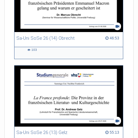
Sa-Uni SoSe 26 (14) Obrecht
46:53 duration
46:53
103
103
views
Sa-Uni SoSe 26 (13) Gelz
55:13 duration
55:13