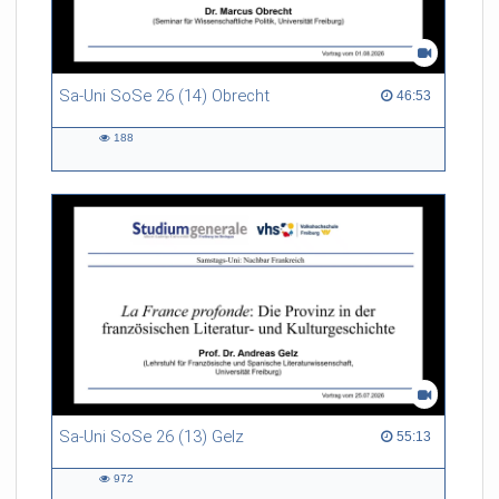
Sa-Uni SoSe 26 (14) Obrecht
46:53 duration
46:53
188
188
views
Sa-Uni SoSe 26 (13) Gelz
55:13 duration
55:13
972
972