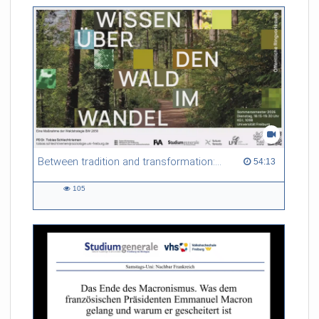
Between tradition and transformation: how owners, advisers and institutions co-create knowledge for resilient forests in Europe
54:13 duration
54:13
105
105
views