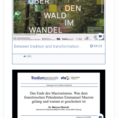
Between tradition and transformation: how owners, advisers and institutions co-create knowledge for resilient forests in Europe
54:13 duration
54:13
241
241
views