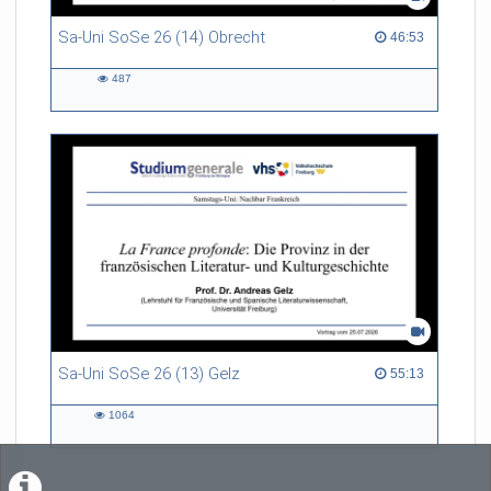
Sa-Uni SoSe 26 (14) Obrecht
46:53 duration
46:53
487
487
views
Sa-Uni SoSe 26 (13) Gelz
55:13 duration
55:13
1064
1064
views