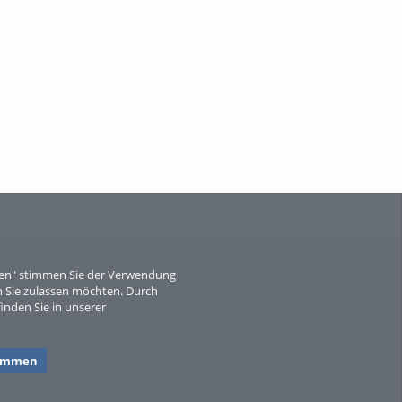
When Particle Physics Gets Hot: A
Journey Throu...
Sperber
eren" stimmen Sie der Verwendung
 Sie zulassen möchten. Durch
inden Sie in unserer
timmen