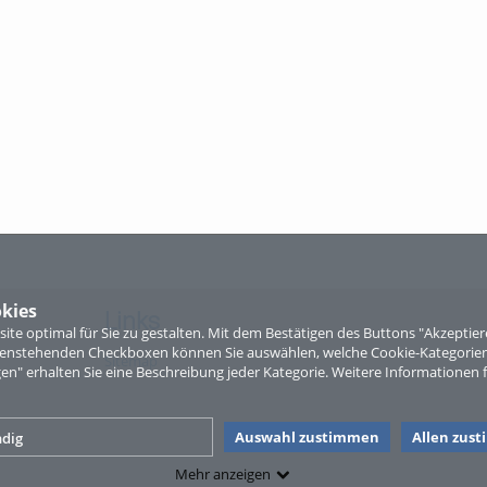
kies
Links
te optimal für Sie zu gestalten. Mit dem Bestätigen des Buttons "Akzepti
ntenstehenden Checkboxen können Sie auswählen, welche Cookie-Kategorien
Sitemap
gen" erhalten Sie eine Beschreibung jeder Kategorie. Weitere Informationen f
Auswahl zustimmen
Allen zus
dig
Mehr anzeigen