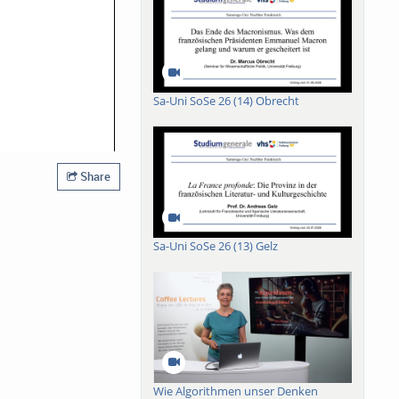
Sa-Uni SoSe 26 (14) Obrecht
Share
Sa-Uni SoSe 26 (13) Gelz
Wie Algorithmen unser Denken