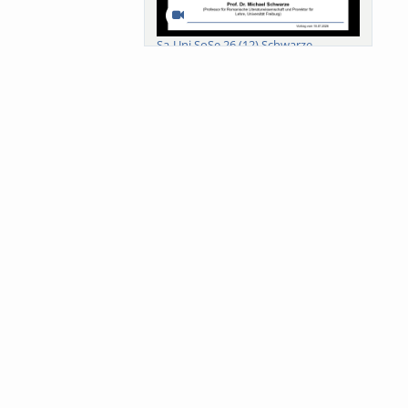
Sa-Uni SoSe 26 (12) Schwarze
Meanings of Forests: A Collaborative
Comparativ...
Als der Wald eine Zukunftsfrage
wurde. Wissen, ...