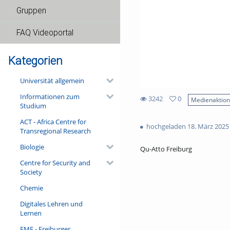
Gruppen
FAQ Videoportal
Kategorien
Universität allgemein
Informationen zum
3242
0
Medienaktio
Studium
0
3242
favorites
ACT - Africa Centre for
views
hochgeladen 18. März 2025
Transregional Research
Biologie
Qu-Atto Freiburg
Centre for Security and
Society
Chemie
Digitales Lehren und
Lernen
FMF - Freiburger