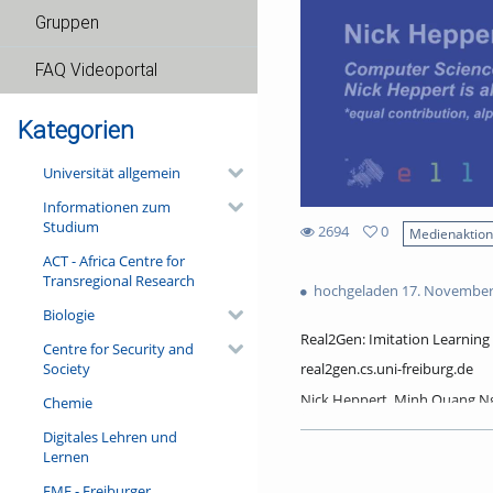
Gruppen
FAQ Videoportal
Kategorien
Universität allgemein
Informationen zum
Studium
2694
0
Medienaktio
0
ACT - Africa Centre for
2694
favorites
Transregional Research
views
hochgeladen 17. November
Biologie
Real2Gen: Imitation Learnin
Centre for Security and
Society
real2gen.cs.uni-freiburg.de
Nick Heppert, Minh Quang N
Chemie
Computer Science Department,
Digitales Lehren und
Lernen
Nick Heppert is also with the
FMF - Freiburger
(equal contribution, alphabeti