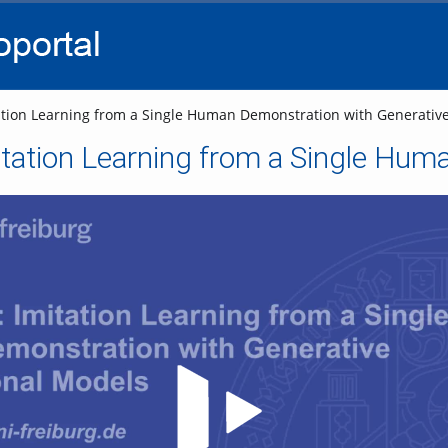
go
go
go
to
to
to
navigation
main
footer
content
tion Learning from a Single Human Demonstration with Generativ
Video abspielen