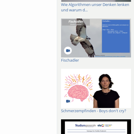
Wie Algorithmen unser Denken lenken
und warum d...
Fischadler
Schmerzempfinden - Boys don't cry?