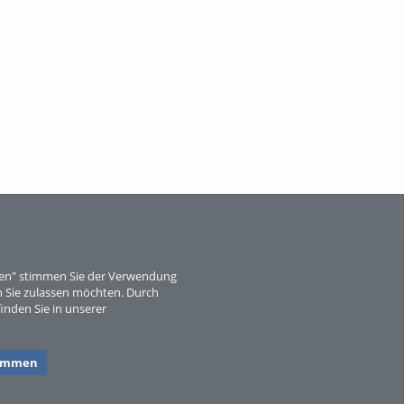
Wissen, ...
When Particle Physics Gets Hot: A
Journey Throu...
eren" stimmen Sie der Verwendung
 Sie zulassen möchten. Durch
inden Sie in unserer
Sperber
timmen