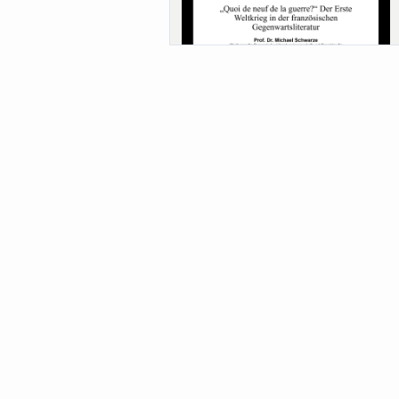
Sa-Uni SoSe 26 (12) Schwarze
Meanings of Forests: A Collaborative
Comparativ...
Als der Wald eine Zukunftsfrage wurde.