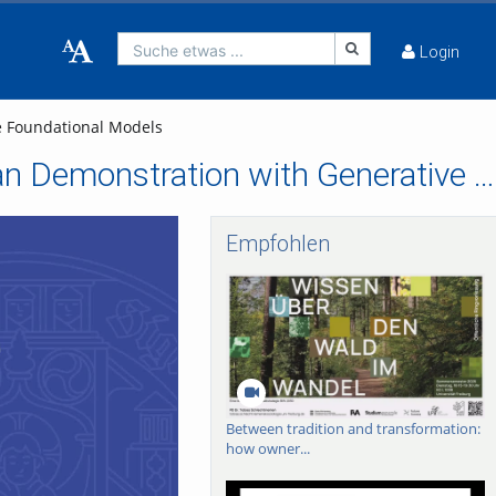
Suche etwas ...
Login
e Foundational Models
Real2Gen: Imitation Learning from a Single Human Demonstration with Generative Foundational Models
Empfohlen
Between tradition and transformation:
how owner...