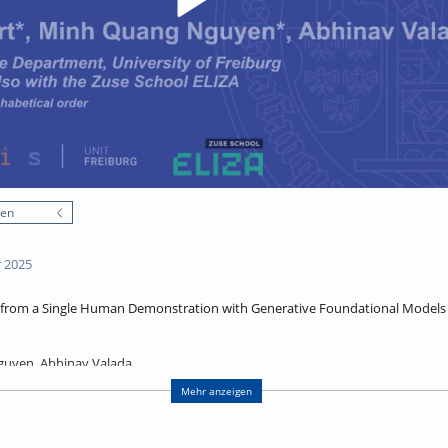
nen
 2025
g from a Single Human Demonstration with Generative Foundational Models
guyen, Abhinav Valada
 University of Freiburg
Mehr anzeigen
 Zuse School ELIZA
cal order)