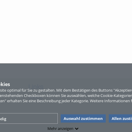
kies
Links
te optimal für Sie zu gestalten. Mit dem Bestätigen des Buttons "Akzepti
ntenstehenden Checkboxen können Sie auswählen, welche Cookie-Kategorien
Sitemap
gen" erhalten Sie eine Beschreibung jeder Kategorie. Weitere Informationen f
Auswahl zustimmen
Allen zus
dig
Mehr anzeigen