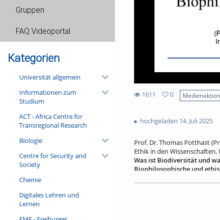
Gruppen
FAQ Videoportal
Kategorien
Universität allgemein
Informationen zum
1611
0
Medienaktio
Studium
0
1611
favorites
ACT - Africa Centre for
views
hochgeladen 14. Juli 2025
Transregional Research
Biologie
Prof. Dr. Thomas Potthast (Pr
Ethik in den Wissenschaften, 
Centre for Security and
Was ist Biodiversität und w
Society
Biophilosophische und ethis
Chemie
Wir leben in Zeiten (auch) ein
1980er Jahren geprägt wurde?
Digitales Lehren und
der Philosophie der Biologie s
Lernen
Grenzbegriff, ein epistemisch
Zugleich wird genauer ausgefü
FMF - Freiburger