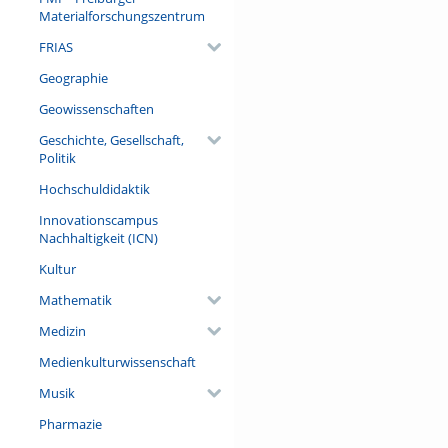
drängende Gegenwartsfrage z
Materialforschungszentrum
Natur“, sondern um Perspekt
FRIAS
Referent/in:
Geographie
Prof. Dr. Thomas Potthast (Pr
Theorie der Biowissenschafte
Geowissenschaften
Ethik in den Wissenschaften, 
Geschichte, Gesellschaft,
Politik
Hochschuldidaktik
Innovationscampus
Nachhaltigkeit (ICN)
Kultur
Mathematik
Medizin
Medienkulturwissenschaft
Musik
Pharmazie