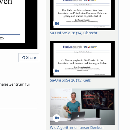
Sa-Uni SoSe 26 (14) Obrecht
Share
Sa-Uni SoSe 26 (13) Gelz
onales Zentrum für
er erst in den spätern
teme? Aus Perspektive
ondern ein sogenannter
urschutz verbindet.
Wie Algorithmen unser Denken
t in der Tat als