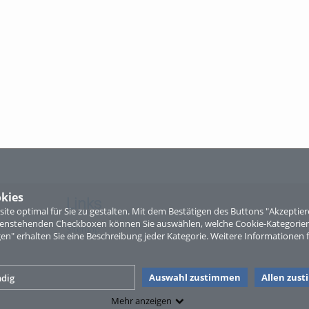
kies
Links
te optimal für Sie zu gestalten. Mit dem Bestätigen des Buttons "Akzepti
ntenstehenden Checkboxen können Sie auswählen, welche Cookie-Kategorien
Sitemap
gen" erhalten Sie eine Beschreibung jeder Kategorie. Weitere Informationen f
Auswahl zustimmen
Allen zus
dig
Mehr anzeigen