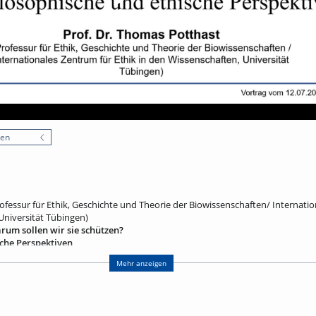
nen
ofessur für Ethik, Geschichte und Theorie der Biowissenschaften/ Internati
Universität Tübingen)
arum sollen wir sie schützen?
che Perspektiven
er Biodiversitätskrise. Doch was genau meint der Ausdruck „Biodiversität“, d
Mehr anzeigen
 Umfasst er das Leben an sich, alle Lebensformen, alle Spezies und Ökosys
oll gezeigt werden, dass „Biodiversität“ kein rein biologischer Begriff ist, s
-moralisches Hybrid, der Natur- und Geisteswissenschaften, Politik und Nat
hrt werden, welche guten Gründe es gibt, den Schutz der biologischen Vielfal