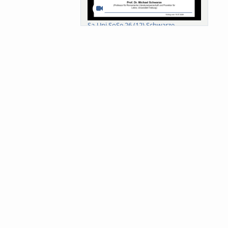
Sa-Uni SoSe 26 (12) Schwarze
Meanings of Forests: A Collaborative
Comparativ...
Als der Wald eine Zukunftsfrage
wurde. Wissen, ...