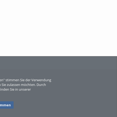
When Particle Physics Gets Hot: A
Journey Throu...
Sperber
eren" stimmen Sie der Verwendung
 Sie zulassen möchten. Durch
inden Sie in unserer
timmen