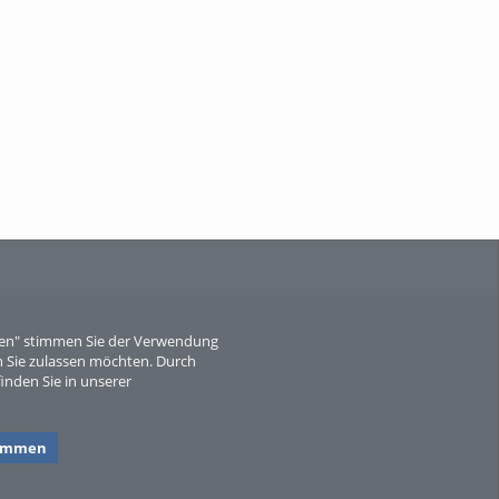
When Particle Physics Gets Hot: A
Journey Throu...
Sperber
eren" stimmen Sie der Verwendung
 Sie zulassen möchten. Durch
inden Sie in unserer
timmen