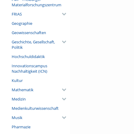
drängende Gegenwartsfrage z
Materialforschungszentrum
Natur“, sondern um Perspekt
FRIAS
Referent/in:
Geographie
Prof. Dr. Thomas Potthast (Pr
Theorie der Biowissenschafte
Geowissenschaften
Ethik in den Wissenschaften, 
Geschichte, Gesellschaft,
Politik
Hochschuldidaktik
Innovationscampus
Nachhaltigkeit (ICN)
Kultur
Mathematik
Medizin
Medienkulturwissenschaft
Musik
Pharmazie