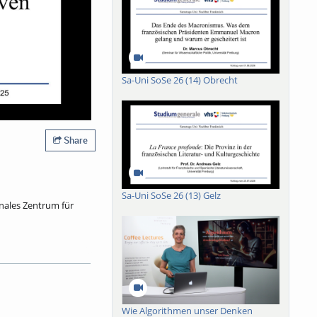
Sa-Uni SoSe 26 (14) Obrecht
Share
Sa-Uni SoSe 26 (13) Gelz
onales Zentrum für
er erst in den spätern
teme? Aus Perspektive
ondern ein sogenannter
urschutz verbindet.
Wie Algorithmen unser Denken
t in der Tat als