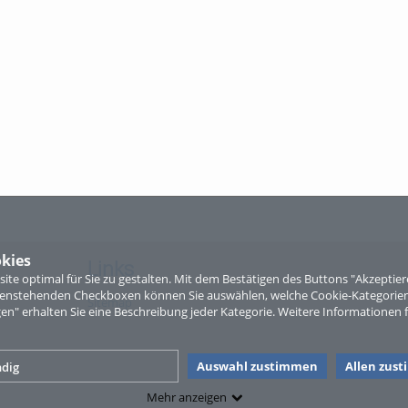
kies
Links
te optimal für Sie zu gestalten. Mit dem Bestätigen des Buttons "Akzepti
ntenstehenden Checkboxen können Sie auswählen, welche Cookie-Kategorien
Sitemap
gen" erhalten Sie eine Beschreibung jeder Kategorie. Weitere Informationen f
Auswahl zustimmen
Allen zus
dig
Mehr anzeigen