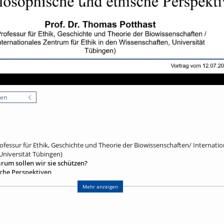
nen
ofessur für Ethik, Geschichte und Theorie der Biowissenschaften/ Internati
Universität Tübingen)
arum sollen wir sie schützen?
che Perspektiven
er Biodiversitätskrise. Doch was genau meint der Ausdruck „Biodiversität“, d
Mehr anzeigen
 Umfasst er das Leben an sich, alle Lebensformen, alle Spezies und Ökosys
oll gezeigt werden, dass „Biodiversität“ kein rein biologischer Begriff ist, s
-moralisches Hybrid, der Natur- und Geisteswissenschaften, Politik und Nat
hrt werden, welche guten Gründe es gibt, den Schutz der biologischen Vielfal