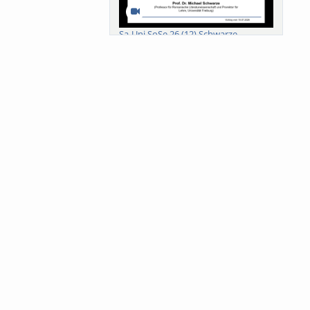
Sa-Uni SoSe 26 (12) Schwarze
Meanings of Forests: A Collaborative
Comparativ...
Als der Wald eine Zukunftsfrage
wurde. Wissen, ...