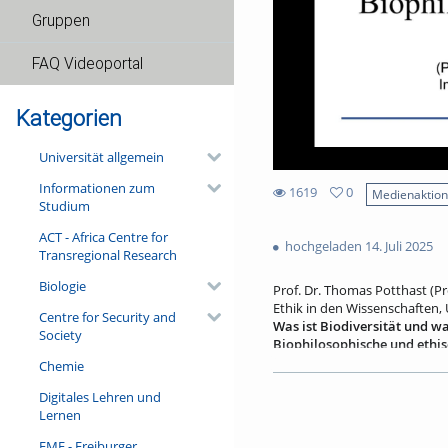
Gruppen
FAQ Videoportal
Kategorien
Universität allgemein
Informationen zum
1619
0
Medienaktio
Studium
0
1619
favorites
ACT - Africa Centre for
views
hochgeladen 14. Juli 2025
Transregional Research
Biologie
Prof. Dr. Thomas Potthast (Pr
Ethik in den Wissenschaften, 
Centre for Security and
Was ist Biodiversität und w
Society
Biophilosophische und ethis
Chemie
Wir leben in Zeiten (auch) ein
1980er Jahren geprägt wurde?
Digitales Lehren und
der Philosophie der Biologie s
Lernen
Grenzbegriff, ein epistemisch
Zugleich wird genauer ausgefü
FMF - Freiburger