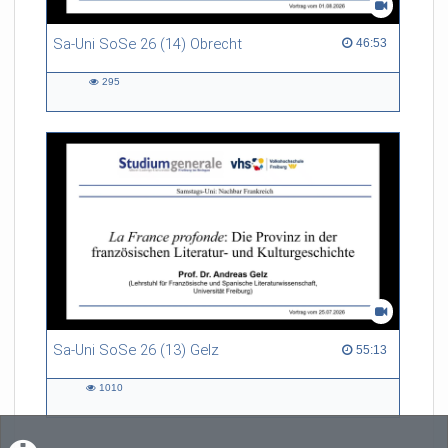
Sa-Uni SoSe 26 (14) Obrecht
46:53 duration
46:53
295
295
views
Sa-Uni SoSe 26 (13) Gelz
55:13 duration
55:13
1010
1010
views