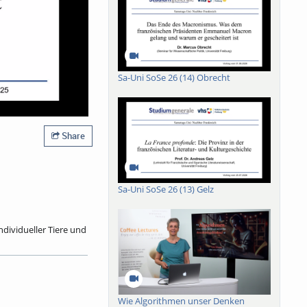
Sa-Uni SoSe 26 (14) Obrecht
Share
Sa-Uni SoSe 26 (13) Gelz
dividueller Tiere und
 von Populationen
n mit einer hohen
ierter denn je
n Arten, (2) moderne
Wie Algorithmen unser Denken
che Regelungen zum