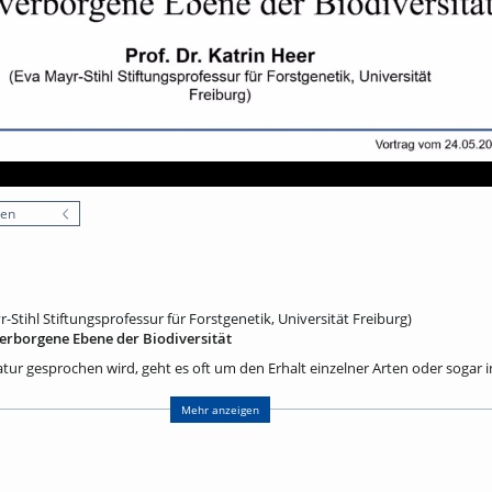
nen
r-Stihl Stiftungsprofessur für Forstgenetik, Universität Freiburg)
verborgene Ebene der Biodiversität
r gesprochen wird, geht es oft um den Erhalt einzelner Arten oder sogar in
tzgenetiker ist eine andere Ebene entscheidend: die Population. Innerhalb
ch statt, sie tragen einzigartige genetische Merkmale, und nur Populatione
Mehr anzeigen
ngfristig eine Überlebenschance.
nologien können wir heute die genetische Vielfalt von Populationen detaill
g betrachten wir (1) die Bedeutung genetischer Diversität für den Erhalt vo
von Genomen und die daraus gewonnenen Erkenntnisse sowie (3) gesetzli