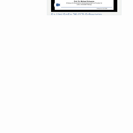
Sa-Uni SoSe 26 (12) Schwarze
Meanings of Forests: A Collaborative
Comparativ...
Als der Wald eine Zukunftsfrage
wurde. Wissen, ...