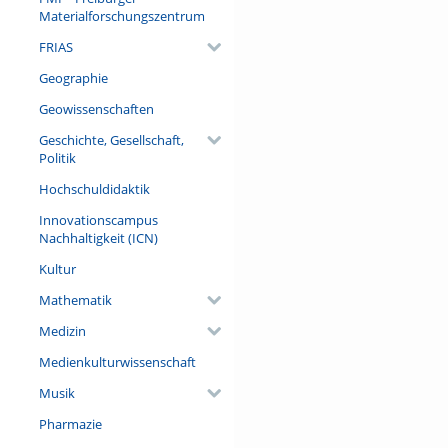
Monitoring genetischer Vielfal
Materialforschungszentrum
FRIAS
Referent/in:
Prof. Dr. Katrin Heer (Eva May
Geographie
Forstgenetik, Universität Frei
Geowissenschaften
Geschichte, Gesellschaft,
Politik
Hochschuldidaktik
Innovationscampus
Nachhaltigkeit (ICN)
Kultur
Mathematik
Medizin
Medienkulturwissenschaft
Musik
Pharmazie