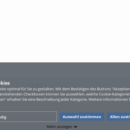
kies
Links
te optimal für Sie zu gestalten. Mit dem Bestätigen des Buttons "Akzepti
ntenstehenden Checkboxen können Sie auswählen, welche Cookie-Kategorien
Sitemap
gen" erhalten Sie eine Beschreibung jeder Kategorie. Weitere Informationen f
Auswahl zustimmen
Allen zus
dig
Mehr anzeigen