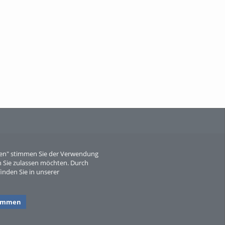
When Particle Physics Gets Hot: A
Journey Throu...
Sperber
eren" stimmen Sie der Verwendung
 Sie zulassen möchten. Durch
inden Sie in unserer
timmen