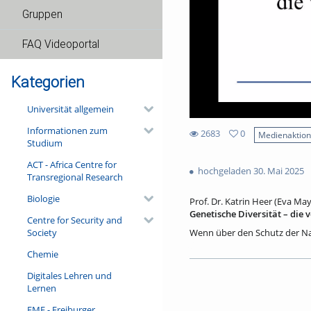
Gruppen
FAQ Videoportal
Kategorien
Universität allgemein
Informationen zum
2683
0
Medienaktio
Studium
0
2683
favorites
ACT - Africa Centre for
views
hochgeladen 30. Mai 2025
Transregional Research
Biologie
Prof. Dr. Katrin Heer (Eva May
Genetische Diversität – die 
Centre for Security and
Society
Wenn über den Schutz der Natu
Pflanzen. Doch für Naturschu
Chemie
findet der genetische Austaus
genetischen Vielfalt haben la
Digitales Lehren und
Dank moderner Sequenziertech
Lernen
untersuchen. In diesem Vortra
Methoden zur Untersuchung 
FMF - Freiburger