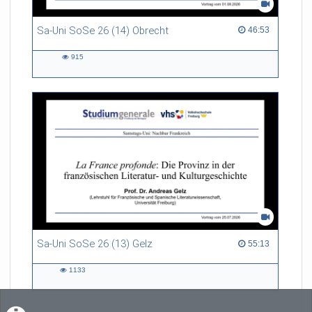
Sa-Uni SoSe 26 (14) Obrecht
46:53 duration
46:53
915
915
views
Sa-Uni SoSe 26 (13) Gelz
55:13 duration
55:13
1133
1133
views