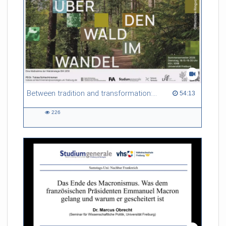
Ulrike Herrmann (taz, Berlin)
Between tradition and transformation: how owners, advisers and institutions co-create knowledge for resilient forests in Europe
54:13 duration
54:13
226
226
views