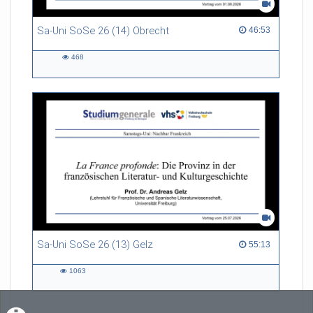
Sa-Uni SoSe 26 (14) Obrecht
46:53 duration
46:53
468
468
views
Sa-Uni SoSe 26 (13) Gelz
55:13 duration
55:13
1063
1063
views