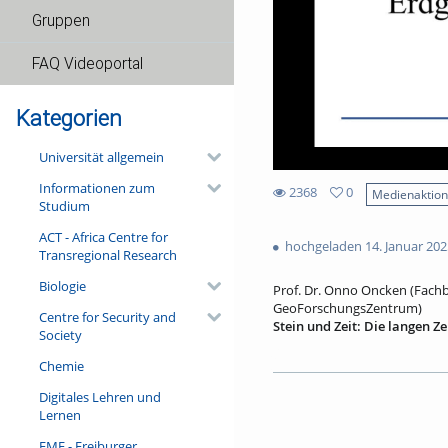
Gruppen
FAQ Videoportal
Kategorien
Universität allgemein
Informationen zum
2368
0
Medienaktio
Studium
0
2368
favorites
ACT - Africa Centre for
views
hochgeladen 14. Januar 202
Transregional Research
Biologie
Prof. Dr. Onno Oncken (Fach
GeoForschungsZentrum)
Centre for Security and
Stein und Zeit: Die langen Z
Society
Der Blick des Menschen auf 
Chemie
Gedächtnisses der Erde gepräg
vielfältige Entwicklung geno
Digitales Lehren und
Argumente des Aktualismus zu
Lernen
der Radioaktivität und der E
Heute bestimmen Vorstellung
FMF - Freiburger