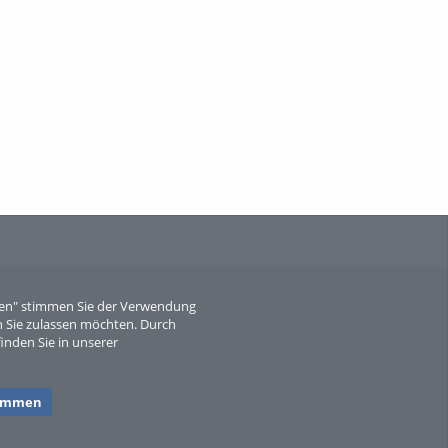
When Particle Physics Gets Hot: A
Journey Throu...
Sperber
eren" stimmen Sie der Verwendung
 Sie zulassen möchten. Durch
inden Sie in unserer
timmen