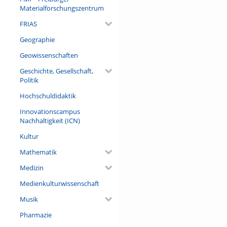
Wahrnehmungsfähigkeit hat a
Materialforschungszentrum
einem erstaunlich engen Fenst
FRIAS
dem Thema Naturgefahren und 
Geographie
Referent/in:
Prof. Dr. Onno Oncken (Fach
Geowissenschaften
Berlin/ Helmholtz-Zentrum P
Geschichte, Gesellschaft,
GeoForschungsZentrum)
Politik
Hochschuldidaktik
Innovationscampus
Nachhaltigkeit (ICN)
Kultur
Mathematik
Medizin
Medienkulturwissenschaft
Musik
Pharmazie