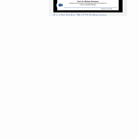
Sa-Uni SoSe 26 (12) Schwarze
Meanings of Forests: A Collaborative
Comparativ...
Als der Wald eine Zukunftsfrage
wurde. Wissen, ...