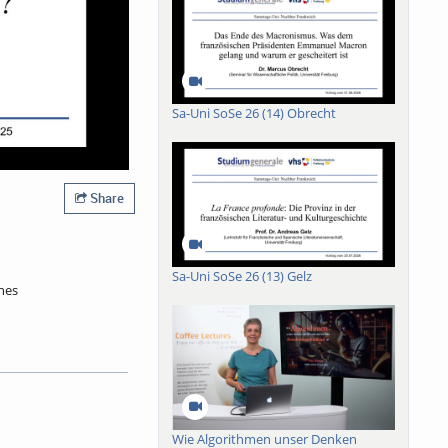
Sa-Uni SoSe 26 (14) Obrecht
Share
Sa-Uni SoSe 26 (13) Gelz
hes
en Eigenschaften des
hrhunderten eine
nden über die
 bis zur Entdeckung
 Gedächtnisses.
Wie Algorithmen unser Denken
stems. Menschliche