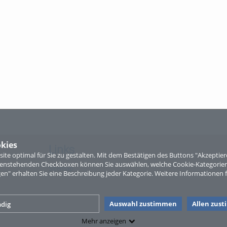
kies
Links
te optimal für Sie zu gestalten. Mit dem Bestätigen des Buttons "Akzepti
ntenstehenden Checkboxen können Sie auswählen, welche Cookie-Kategorien
Sitemap
gen" erhalten Sie eine Beschreibung jeder Kategorie. Weitere Informationen f
Auswahl zustimmen
Allen zus
dig
Mehr anzeigen