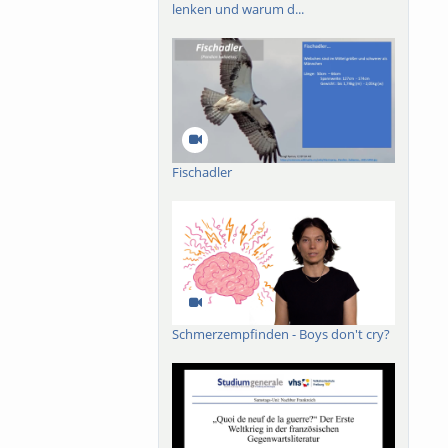
lenken und warum d...
ische Geschehen in
um die Gegenwart mit
erfordert.
Fischadler
Schmerzempfinden - Boys don't cry?