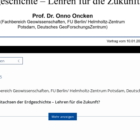
nen
5
bereich Geowissenschaften, FU Berlin/ Helmholtz-Zentrum Potsdam, Deutsc
eitachsen der Erdgeschichte – Lehren für die Zukunft?
die Erde und ihre Geschichte wird von seinem Wahrnehmungshorizont und d
t. Dieser Blick auf die geologischen Zeiten hat in den vergangenen zwei Ja
Mehr anzeigen
mmen: Von der Vorstellung eines biblischen Erdalters von wenigen Jahrtause
r Beständigkeit geologischer Prozesse – die ein hohes Erdalter erfordern –
röffnung der geochronologischen Datierung des in Gesteinen festgehaltenen
en über Prozessraten und Wechselwirkungen unser Verständnis des Erdsy