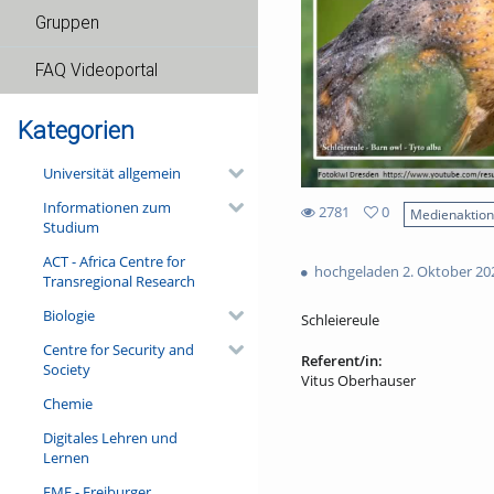
Gruppen
FAQ Videoportal
Kategorien
Universität allgemein
Informationen zum
2781
0
Medienaktio
Studium
0
2781
favorites
ACT - Africa Centre for
views
hochgeladen 2. Oktober 20
Transregional Research
Biologie
Schleiereule
Centre for Security and
Referent/in:
Society
Vitus Oberhauser
Chemie
Digitales Lehren und
Lernen
FMF - Freiburger