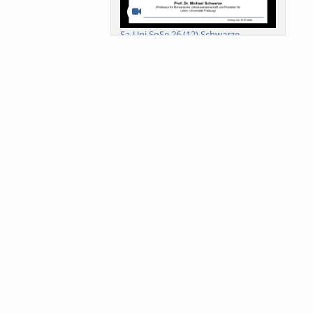
Sa-Uni SoSe 26 (12) Schwarze
Meanings of Forests: A Collaborative
Comparativ...
Als der Wald eine Zukunftsfrage
wurde. Wissen, ...