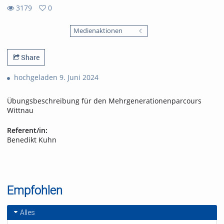
3179
0
0
3179
favorites
Medienaktionen
views
Share
hochgeladen 9. Juni 2024
Übungsbeschreibung für den Mehrgenerationenparcours
Wittnau
Referent/in:
Benedikt Kuhn
Empfohlen
Alles