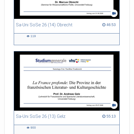
Sa-Uni SoSe 26 (14) Obrecht
46:53 duration
46:53
119
119
views
Sa-Uni SoSe 26 (13) Gelz
55:13 duration
55:13
900
900