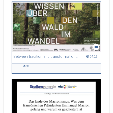
Between tradition and transformation: how owners, advisers and institutions co-create knowledge for resilient forests in Europe
54:13 duration
54:13
99
99
views