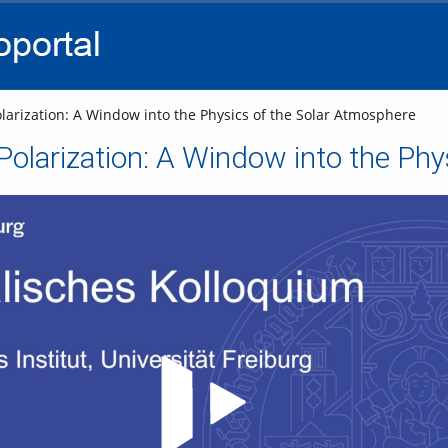
go
go
go
to
to
to
navigation
main
footer
content
larization: A Window into the Physics of the Solar Atmosphere
 Polarization: A Window into the Ph
Video abspielen