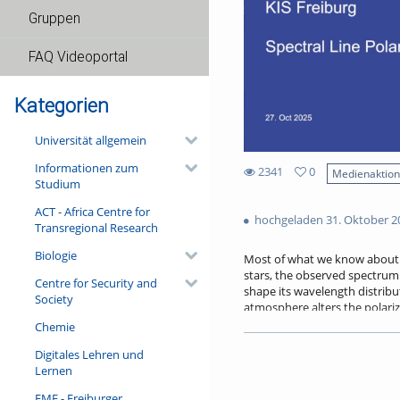
Gruppen
FAQ Videoportal
Kategorien
Universität allgemein
Informationen zum
2341
0
Medienaktio
Studium
0
2341
favorites
ACT - Africa Centre for
views
hochgeladen 31. Oktober 2
Transregional Research
Biologie
Most of what we know about as
stars, the observed spectrum
Centre for Security and
shape its wavelength distribu
Society
atmosphere alters the polariz
observations. In this talk, we
Chemie
formation in the solar atmosp
Digitales Lehren und
LTE) conditions, and explore s
Lernen
showcase the diagnostic tech
solar atmosphere in time and
FMF - Freiburger