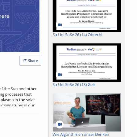
Sa-Uni SoSe 26 (14) Obrecht
Share
Sa-Uni SoSe 26 (13) Gelz
of the Sun and other
ing processes that
 plasma in the solar
ic signatures in our
ibe the spectral line
c equilibrium (non-
inally, we will
s to probe the
Wie Algorithmen unser Denken