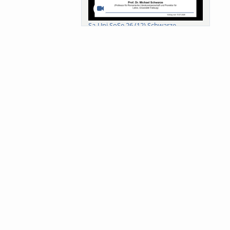
Sa-Uni SoSe 26 (12) Schwarze
Meanings of Forests: A Collaborative
Comparativ...
Als der Wald eine Zukunftsfrage
wurde. Wissen, ...