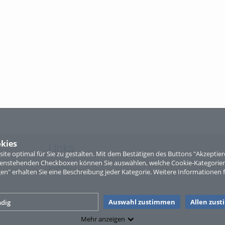
kies
Links
te optimal für Sie zu gestalten. Mit dem Bestätigen des Buttons "Akzepti
ntenstehenden Checkboxen können Sie auswählen, welche Cookie-Kategorien
Sitemap
gen" erhalten Sie eine Beschreibung jeder Kategorie. Weitere Informationen f
Auswahl zustimmen
Allen zus
dig
Mehr anzeigen