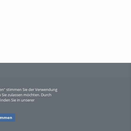
When Particle Physics Gets Hot: A
Journey Throu...
Sperber
eren" stimmen Sie der Verwendung
 Sie zulassen möchten. Durch
inden Sie in unserer
timmen