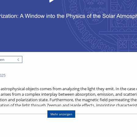
nen
025
trophysical objects comes from analyzing the light they emit. In the case 
 arises from a complex interplay between absorption, emission, and scatter
tion and polarization state. Furthermore, the magnetic field permeating the
ation of the light through Zeeman and Hanle effects, imprinting characterist
 will delve into the radiative transfer formalism and atomic processes to descr
Mehr anzeigen
here. We will discuss spectral line formation under non-local thermodynami
cattering polarization as a natural consequence of these plasma conditions. F
niques that rely on these atomic processes and high-resolution observation
 space.