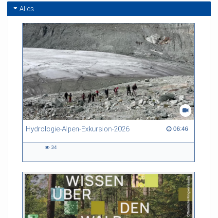
Alles
Hydrologie-Alpen-Exkursion-2026
06:46 duration
06:46
34
34
views