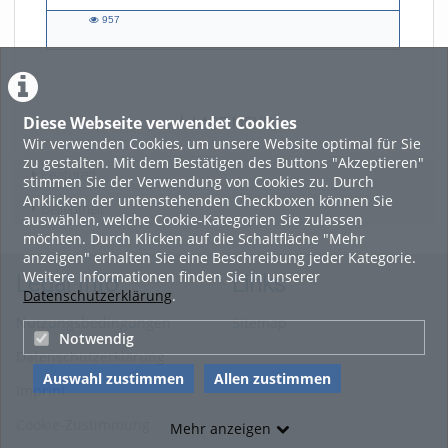
957
957
views
Diese Webseite verwendet Cookies
LADE MEHR
Wir verwenden Cookies, um unsere Website optimal für Sie
zu gestalten. Mit dem Bestätigen des Buttons "Akzeptieren"
Featured
stimmen Sie der Verwendung von Cookies zu. Durch
Anklicken der untenstehenden Checkboxen können Sie
Beliebtheit
auswählen, welche Cookie-Kategorien Sie zulassen
möchten. Durch Klicken auf die Schaltfläche "Mehr
anzeigen" erhalten Sie eine Beschreibung jeder Kategorie.
Weitere Informationen finden Sie in unserer
Legal Info
Links
Datenschutzerklärung
.
Nutzungsbedingungen
Sitemap
Notwendig
Datenschutzerklärung
Auswahl zustimmen
Allen zustimmen
Imprint
Cookie-Zustimmung
Mehr anzeigen