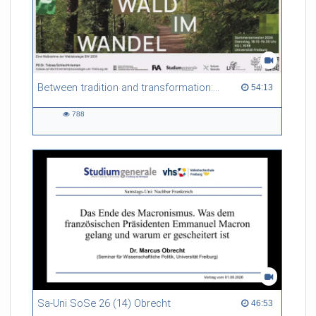
Between tradition and transformation: how owners, advisers and institutions co-create knowledge for resilient forests in Europe
54:13 duration
54:13
788
788
views
Sa-Uni SoSe 26 (14) Obrecht
46:53 duration
46:53