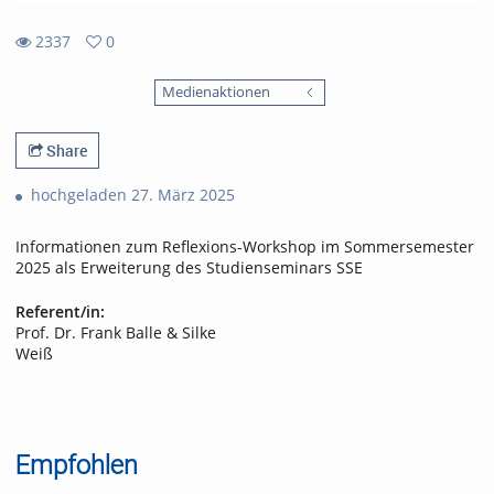
2337
0
0
2337
favorites
Medienaktionen
views
Share
hochgeladen 27. März 2025
Informationen zum Reflexions-Workshop im Sommersemester
2025 als Erweiterung des Studienseminars SSE
Referent/in:
Prof. Dr. Frank Balle & Silke
Weiß
Empfohlen