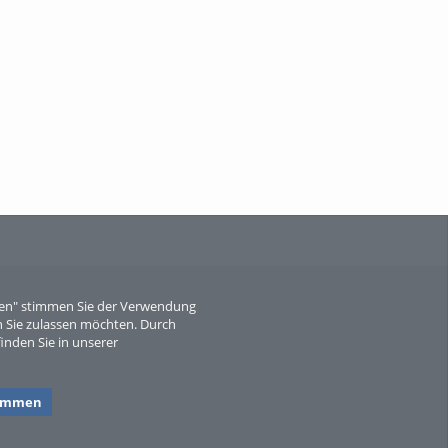
When Particle Physics Gets Hot: A
Journey Throu...
Sperber
eren" stimmen Sie der Verwendung
 Sie zulassen möchten. Durch
inden Sie in unserer
timmen