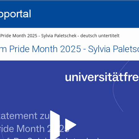
go
go
go
to
to
to
navigation
main
footer
content
ride Month 2025 - Sylvia Paletschek - deutsch untertitelt
 Pride Month 2025 - Sylvia Paletsc
Video abspielen