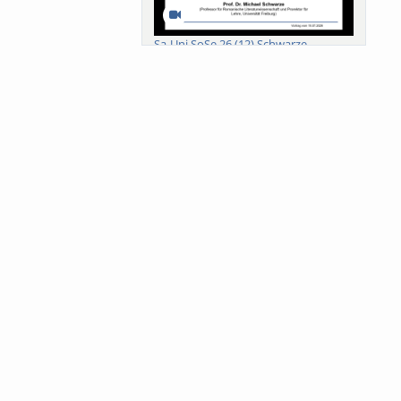
Sa-Uni SoSe 26 (12) Schwarze
Meanings of Forests: A Collaborative
Comparativ...
Als der Wald eine Zukunftsfrage
wurde. Wissen, ...