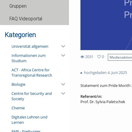
Gruppen
FAQ Videoportal
Kategorien
Universität allgemein
Informationen zum
2031
0
Medienaktio
Studium
0
2031
favorites
ACT - Africa Centre for
views
hochgeladen 4. Juni 2025
Transregional Research
Biologie
Statement zum Pride Month 
Centre for Security and
Referent/in:
Society
Prof. Dr. Sylvia Paletschek
Chemie
Digitales Lehren und
Lernen
FMF - Freiburger