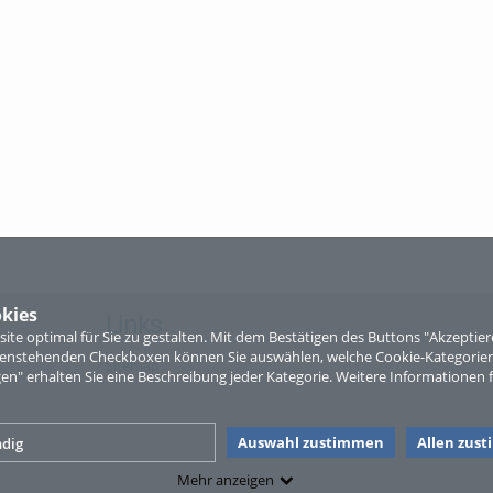
kies
Links
te optimal für Sie zu gestalten. Mit dem Bestätigen des Buttons "Akzepti
ntenstehenden Checkboxen können Sie auswählen, welche Cookie-Kategorien
Sitemap
gen" erhalten Sie eine Beschreibung jeder Kategorie. Weitere Informationen f
Auswahl zustimmen
Allen zus
dig
Mehr anzeigen