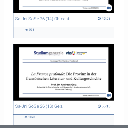
Sa-Uni SoSe 26 (14) Obrecht
46:53 duration
46:53
553
553
views
Sa-Uni SoSe 26 (13) Gelz
55:13 duration
55:13
1073
1073
views