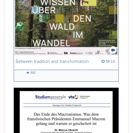
Tim Eicke
Richter am Europäischen
Gerichtshof für
Menschenrechte
Between tradition and transformation: how owners, advisers and institutions co-create knowledge for resilient forests in Europe
54:13 duration
54:13
302
302
views