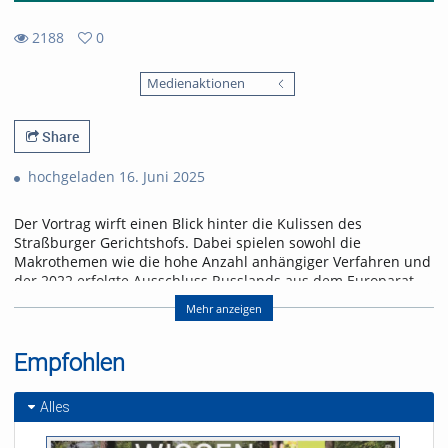
2188
0
0
2188
favorites
Medienaktionen
views
Share
hochgeladen 16. Juni 2025
Der Vortrag wirft einen Blick hinter die Kulissen des
Straßburger Gerichtshofs. Dabei spielen sowohl die
Makrothemen wie die hohe Anzahl anhängiger Verfahren und
der 2022 erfolgte Ausschluss Russlands aus dem Europarat,
das Budget und die Richterwahl, die Staatenbeschwerden
Mehr anzeigen
und die Vollstreckung der Urteile eine Rolle als auch die ganz
alltäglichen Erfahrungen und Herausforderungen von
Richtern und Juristen der Registry etwa in puncto
Empfohlen
Mehrsprachigkeit, Beratungskultur, Zusammenarbeit
zwischen Richtern und Juristen.
Alles
Referent/in: