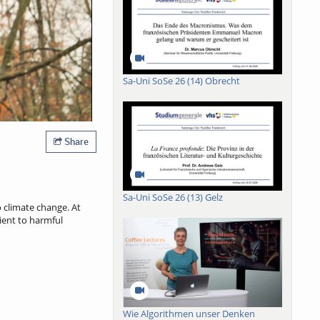
Sa-Uni SoSe 26 (14) Obrecht
Share
Sa-Uni SoSe 26 (13) Gelz
 climate change. At
lient to harmful
Wie Algorithmen unser Denken