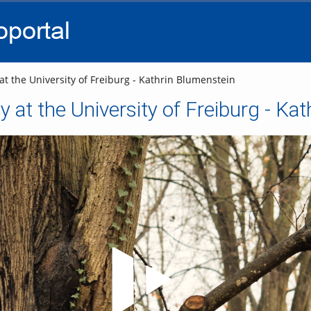
go
go
go
to
to
to
navigation
main
footer
content
t the University of Freiburg - Kathrin Blumenstein
y at the University of Freiburg - Ka
Video abspielen