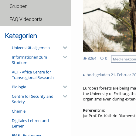
Gruppen
FAQ Videoportal
Kategorien
Universität allgemein
Informationen zum
3264
0
Medienaktio
Studium
0
3264
favorites
ACT - Africa Centre for
views
hochgeladen 21. Februar 2
Transregional Research
Biologie
Europe’s forests are being m
the University of Freiburg, th
Centre for Security and
organisms even during extend
Society
Referent/in:
Chemie
JunProf. Dr. Kathrin Blumenst
Digitales Lehren und
Lernen
FMF - Freiburger