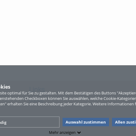
kies
Links
te optimal für Sie zu gestalten. Mit dem Bestätigen des Buttons "Akzepti
ntenstehenden Checkboxen können Sie auswählen, welche Cookie-Kategorien
Sitemap
gen" erhalten Sie eine Beschreibung jeder Kategorie. Weitere Informationen f
Auswahl zustimmen
Allen zus
dig
Mehr anzeigen