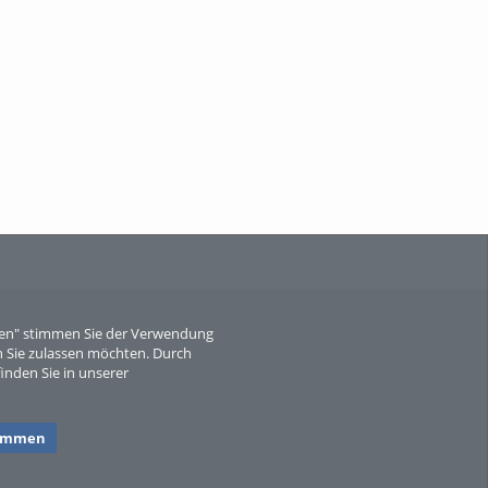
When Particle Physics Gets Hot: A
Journey Throu...
Sperber
eren" stimmen Sie der Verwendung
 Sie zulassen möchten. Durch
inden Sie in unserer
timmen