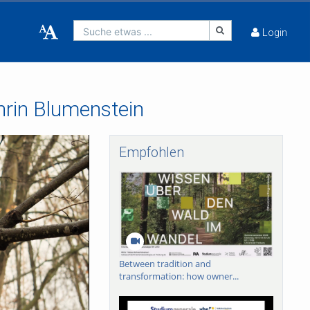
Suche etwas ...
Login
thrin Blumenstein
Empfohlen
Between tradition and
transformation: how owner...