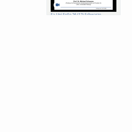
Sa-Uni SoSe 26 (12) Schwarze
Meanings of Forests: A Collaborative
Comparativ...
Als der Wald eine Zukunftsfrage
wurde. Wissen, ...