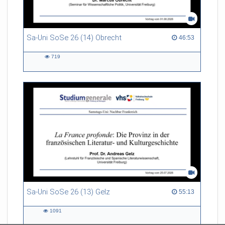
Sa-Uni SoSe 26 (14) Obrecht
46:53 duration
46:53
719
719
views
Sa-Uni SoSe 26 (13) Gelz
55:13 duration
55:13
1091
1091
views