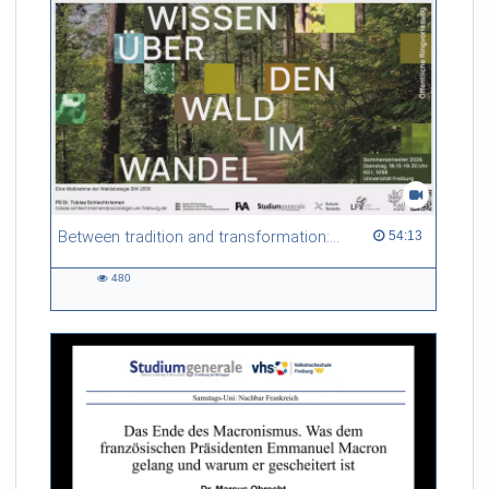
Between tradition and transformation: how owners, advisers and institutions co-create knowledge for resilient forests in Europe
54:13 duration
54:13
480
480
views