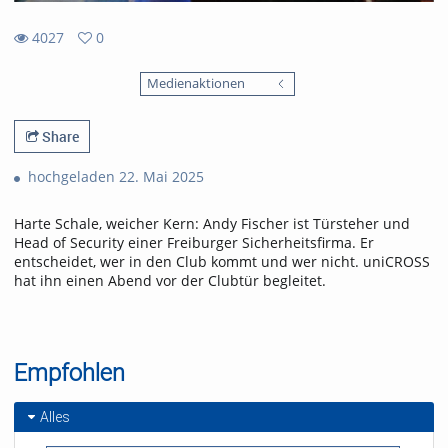
4027
0
0
4027
favorites
Medienaktionen
views
Share
hochgeladen 22. Mai 2025
Harte Schale, weicher Kern: Andy Fischer ist Türsteher und
Head of Security einer Freiburger Sicherheitsfirma. Er
entscheidet, wer in den Club kommt und wer nicht. uniCROSS
hat ihn einen Abend vor der Clubtür begleitet.
Empfohlen
Alles