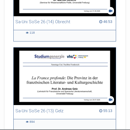
Sa-Uni SoSe 26 (14) Obrecht
46:53 duration
46:53
118
118
views
Sa-Uni SoSe 26 (13) Gelz
55:13 duration
55:13
894
894
views