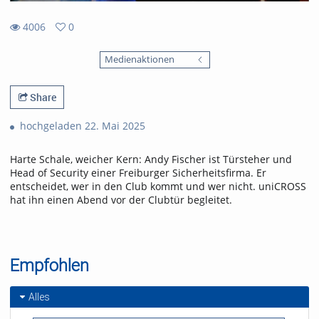
4006
0
0
4006
favorites
Medienaktionen
views
Share
hochgeladen 22. Mai 2025
Harte Schale, weicher Kern: Andy Fischer ist Türsteher und
Head of Security einer Freiburger Sicherheitsfirma. Er
entscheidet, wer in den Club kommt und wer nicht. uniCROSS
hat ihn einen Abend vor der Clubtür begleitet.
Empfohlen
Alles