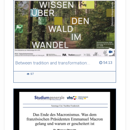
Between tradition and transformation: how owners, advisers and institutions co-create knowledge for resilient forests in Europe
54:13 duration
54:13
97
97
views