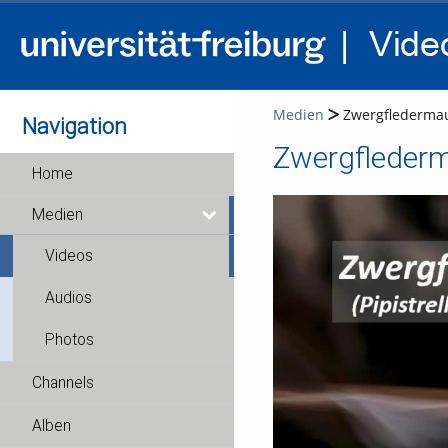
Medien
Zwergflederma
Navigation
Zwergfleder
Home
Medien
Videos
Audios
Photos
Channels
Alben