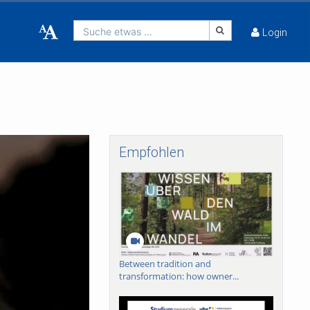
Suche etwas ...
Login
Empfohlen
Between tradition and
transformation: how owner...