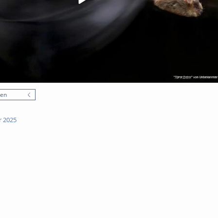
nen
r 2025