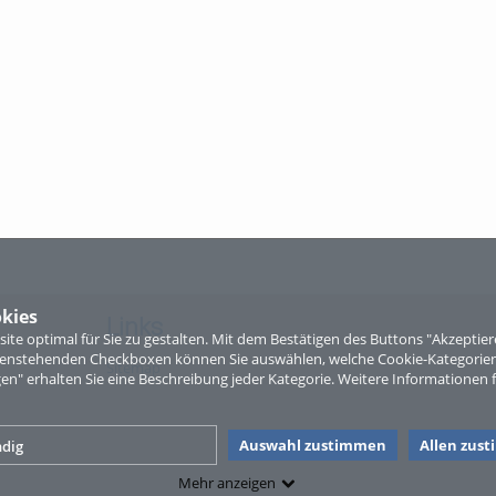
kies
Links
te optimal für Sie zu gestalten. Mit dem Bestätigen des Buttons "Akzepti
ntenstehenden Checkboxen können Sie auswählen, welche Cookie-Kategorien
Sitemap
gen" erhalten Sie eine Beschreibung jeder Kategorie. Weitere Informationen f
Auswahl zustimmen
Allen zus
dig
Mehr anzeigen