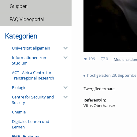
Gruppen
FAQ Videoportal
Kategorien
Universität allgemein
Informationen zum
1961
0
Medienaktio
Studium
0
1961
favorites
ACT - Africa Centre for
views
hochgeladen 29. Septembe
Transregional Research
Biologie
Zwergfledermaus
Centre for Security and
Referent/in:
Society
Vitus Oberhauser
Chemie
Digitales Lehren und
Lernen
FMF - Freiburger