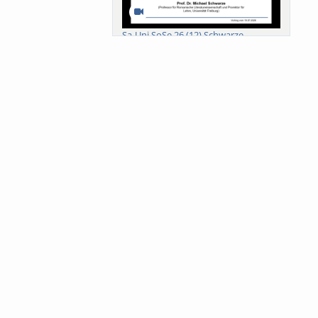
Sa-Uni SoSe 26 (12) Schwarze
Meanings of Forests: A Collaborative
Comparativ...
Als der Wald eine Zukunftsfrage
wurde. Wissen, ...