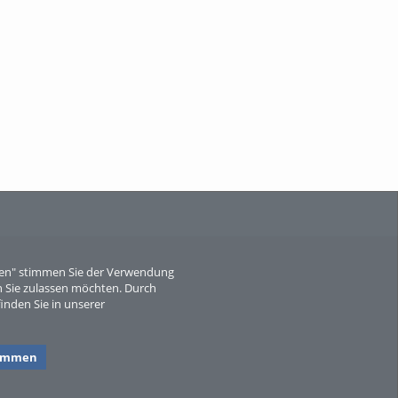
When Particle Physics Gets Hot: A
Journey Throu...
Sperber
eren" stimmen Sie der Verwendung
 Sie zulassen möchten. Durch
inden Sie in unserer
timmen