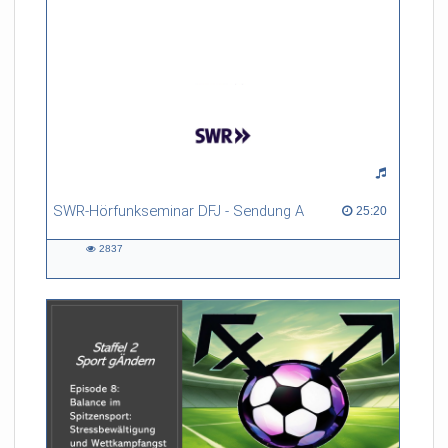
SWR-Hörfunkseminar DFJ - Sendung A
25:20 duration
25:20
2837
2837
views