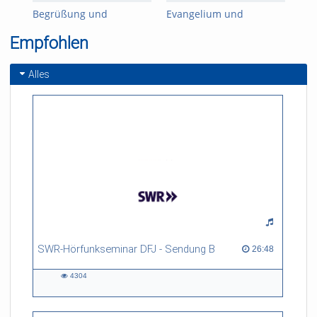
Begrüßung und
Evangelium und
Gla
Einführung
Geschichte
Kul
Empfohlen
und
Alles
SWR-Hörfunkseminar DFJ - Sendung B
26:48 duration
26:48
4304
4304
views