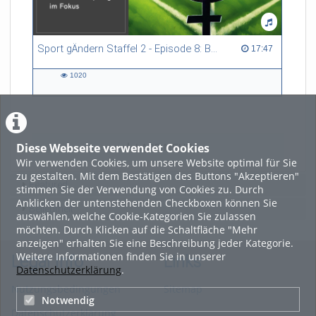
Sport gÄndern Staffel 2 - Episode 8: Balance im Spitzensport: Stressbewältigung und Wettkampfangst im Fokus
17:47 duration
17:47
1020
1020
views
Diese Webseite verwendet Cookies
LADE MEHR
Wir verwenden Cookies, um unsere Website optimal für Sie
zu gestalten. Mit dem Bestätigen des Buttons "Akzeptieren"
Featured
stimmen Sie der Verwendung von Cookies zu. Durch
Anklicken der untenstehenden Checkboxen können Sie
Beliebtheit
auswählen, welche Cookie-Kategorien Sie zulassen
möchten. Durch Klicken auf die Schaltfläche "Mehr
anzeigen" erhalten Sie eine Beschreibung jeder Kategorie.
Weitere Informationen finden Sie in unserer
Legal Info
Links
Datenschutzerklärung
.
Nutzungsbedingungen
Sitemap
Notwendig
Datenschutzerklärung