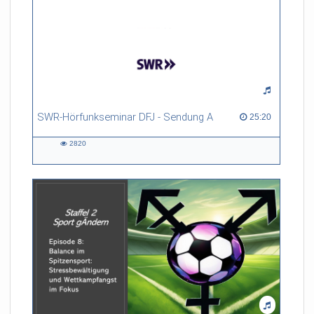
SWR-Hörfunkseminar DFJ - Sendung A
25:20 duration
25:20
2820
2820
views