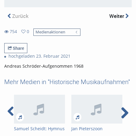
Zurück
Weiter
754
0
Medienaktionen
0
754
favorites
views
Share
hochgeladen 23. Februar 2021
Andreas Schröder-Aufgenommen 1968
Mehr Medien in "Historische Musikaufnahmen"
Samuel Scheidt: Hymnus
Jan Pieterszoon
Mod
"Veni redemptor
Sweelinck: Echo-Fantasie
org