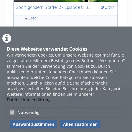
Sport gÄndern Staffel 2 - Episode 8: Balance im Spitzensport: Stressbewältigung und Wettkampfangst im Fokus
17:47 duration
17:47
1016
1016
views
Diese Webseite verwendet Cookies
LADE MEHR
Wir verwenden Cookies, um unsere Website optimal für Sie
zu gestalten. Mit dem Bestätigen des Buttons "Akzeptieren"
Featured
stimmen Sie der Verwendung von Cookies zu. Durch
Anklicken der untenstehenden Checkboxen können Sie
Beliebtheit
auswählen, welche Cookie-Kategorien Sie zulassen
möchten. Durch Klicken auf die Schaltfläche "Mehr
anzeigen" erhalten Sie eine Beschreibung jeder Kategorie.
Weitere Informationen finden Sie in unserer
Legal Info
Links
Datenschutzerklärung
.
Nutzungsbedingungen
Sitemap
Notwendig
Datenschutzerklärung
Auswahl zustimmen
Allen zustimmen
Imprint