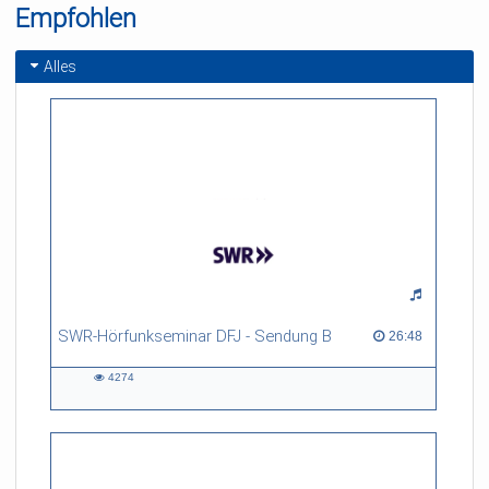
Empfohlen
gentium" (5 Verse, aus:
in d
Tabulatura Nova III,
1624)
Alles
SWR-Hörfunkseminar DFJ - Sendung B
26:48 duration
26:48
4274
4274
views