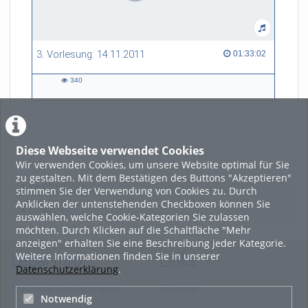
3. Vorlesung: 14.11.2011
01:33:02 duration
01:33:02
340
340
views
Diese Webseite verwendet Cookies
LADE MEHR
Wir verwenden Cookies, um unsere Website optimal für Sie
zu gestalten. Mit dem Bestätigen des Buttons "Akzeptieren"
Featured
stimmen Sie der Verwendung von Cookies zu. Durch
Anklicken der untenstehenden Checkboxen können Sie
Beliebtheit
auswählen, welche Cookie-Kategorien Sie zulassen
möchten. Durch Klicken auf die Schaltfläche "Mehr
anzeigen" erhalten Sie eine Beschreibung jeder Kategorie.
Weitere Informationen finden Sie in unserer
Legal Info
Links
Datenschutzerklärung
.
Nutzungsbedingungen
Sitemap
Notwendig