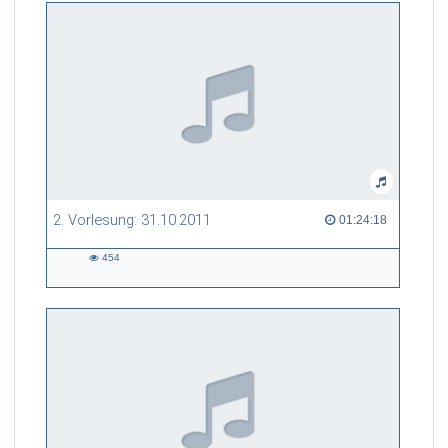
2. Vorlesung: 31.10.2011
01:24:18 duration
01:24:18
454
454
views