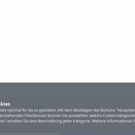
kies
Links
te optimal für Sie zu gestalten. Mit dem Bestätigen des Buttons "Akzepti
ntenstehenden Checkboxen können Sie auswählen, welche Cookie-Kategorien
Sitemap
gen" erhalten Sie eine Beschreibung jeder Kategorie. Weitere Informationen f