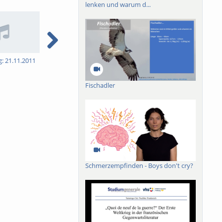
lenken und warum d...
g: 21.11.2011
5. Vorlesung: 28.11.2011
6. Vorlesung: 05.12.2011
7
Fischadler
Schmerzempfinden - Boys don't cry?