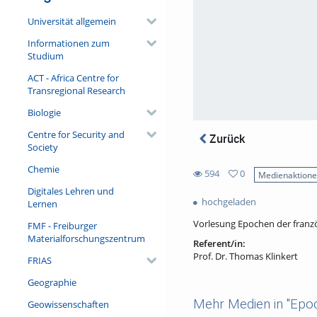
Universität allgemein
Informationen zum
Studium
ACT - Africa Centre for
Transregional Research
Biologie
Centre for Security and
Zurück
Society
Chemie
594
0
Medienaktion
0
Digitales Lehren und
594
favorites
hochgeladen
Lernen
views
Vorlesung Epochen der franzö
FMF - Freiburger
Materialforschungszentrum
Referent/in:
Prof. Dr. Thomas Klinkert
FRIAS
Geographie
Mehr Medien in "Epoche
Geowissenschaften