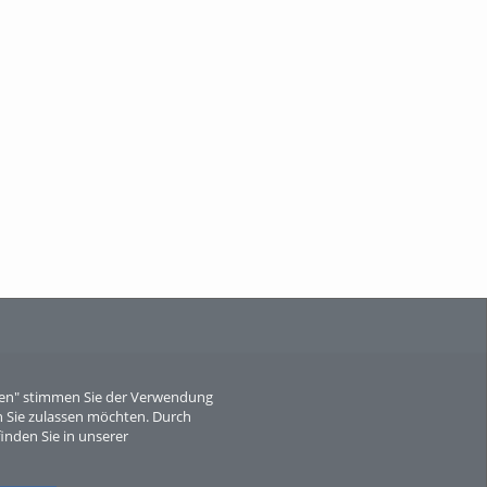
When Particle Physics Gets Hot: A
Journey Throu...
Sperber
eren" stimmen Sie der Verwendung
 Sie zulassen möchten. Durch
inden Sie in unserer