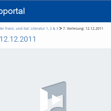
go
go
go
to
to
to
navigation
main
footer
content
r franz. und ital. Literatur 1, 2 & 3
7. Vorlesung: 12.12.2011
 12.12.2011
Video abspielen