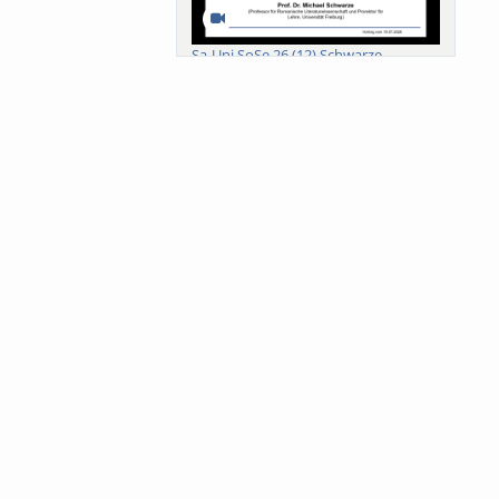
Sa-Uni SoSe 26 (12) Schwarze
Meanings of Forests: A Collaborative
Comparativ...
Als der Wald eine Zukunftsfrage
wurde. Wissen, ...