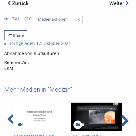
Zurück
Weiter
1741
0
Medienaktionen
0
1741
favorites
views
Share
hochgeladen 17. Oktober 2024
Abnahme von Blutkulturen
Referent/in:
EKM
Mehr Medien in "Medizin"