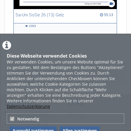
Sa-Uni SoSe 26 (13) Gelz
55:13 duration
55:13
1063
1063
views
Diese Webseite verwendet Cookies
LADE MEHR
Wir verwenden Cookies, um unsere Website optimal für Sie
zu gestalten. Mit dem Bestätigen des Buttons "Akzeptieren"
Featured
stimmen Sie der Verwendung von Cookies zu. Durch
Anklicken der untenstehenden Checkboxen können Sie
Beliebtheit
auswählen, welche Cookie-Kategorien Sie zulassen
möchten. Durch Klicken auf die Schaltfläche "Mehr
anzeigen" erhalten Sie eine Beschreibung jeder Kategorie.
Weitere Informationen finden Sie in unserer
Legal Info
Links
Datenschutzerklärung
.
Nutzungsbedingungen
Sitemap
Notwendig
Datenschutzerklärung
Auswahl zustimmen
Allen zustimmen