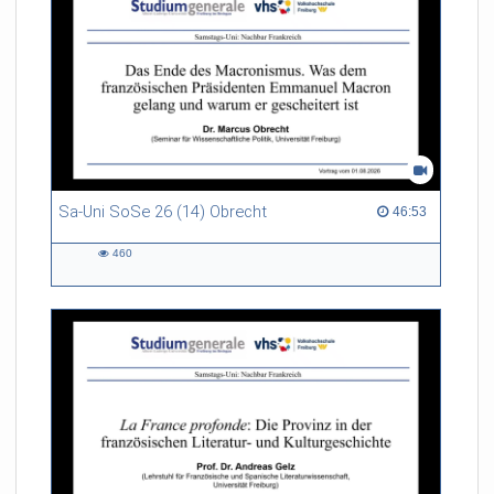
Sa-Uni SoSe 26 (14) Obrecht
46:53 duration
46:53
460
460
views