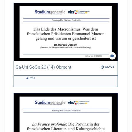
Sa-Uni SoSe 26 (14) Obrecht
46:53 duration
46:53
737
737
views