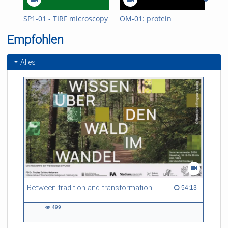
SP1-01 - TIRF microscopy
OM-01: protein
Int
modification
Wil
Empfohlen
(Sy
Alles
Between tradition and transformation: how owners, advisers and institutions co-create knowledge for resilient forests in Europe
54:13 duration
54:13
499
499
views