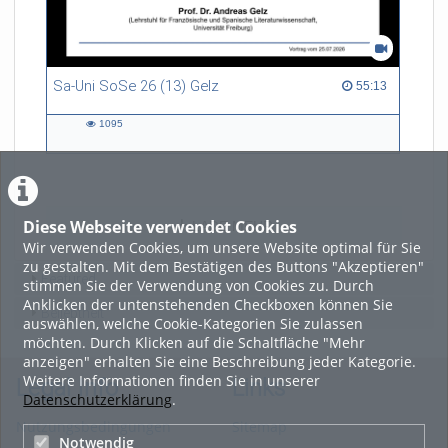
Sa-Uni SoSe 26 (13) Gelz
55:13 duration
55:13
1095
1095
views
Diese Webseite verwendet Cookies
LADE MEHR
Wir verwenden Cookies, um unsere Website optimal für Sie
zu gestalten. Mit dem Bestätigen des Buttons "Akzeptieren"
Featured
stimmen Sie der Verwendung von Cookies zu. Durch
Anklicken der untenstehenden Checkboxen können Sie
Beliebtheit
auswählen, welche Cookie-Kategorien Sie zulassen
möchten. Durch Klicken auf die Schaltfläche "Mehr
anzeigen" erhalten Sie eine Beschreibung jeder Kategorie.
Weitere Informationen finden Sie in unserer
Legal Info
Links
Datenschutzerklärung
.
Nutzungsbedingungen
Sitemap
Notwendig