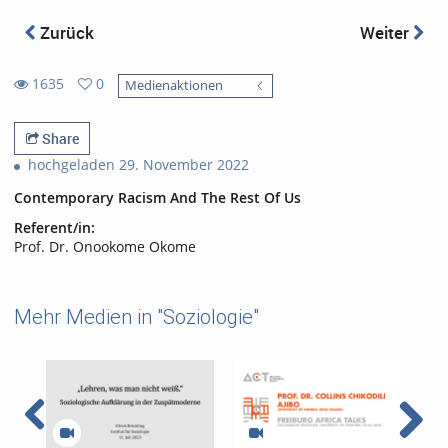
Zurück
Weiter
1635
0
Medienaktionen
0
1635
favorites
views
Share
hochgeladen 29. November 2022
Contemporary Racism And The Rest Of Us
Referent/in:
Prof. Dr. Onookome Okome
Mehr Medien in "Soziologie"