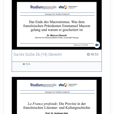
Sa-Uni SoSe 26 (14) Obrecht
46:53 duration
46:53
511
511
views