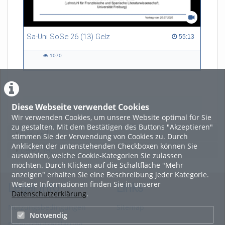
Sa-Uni SoSe 26 (13) Gelz
55:13 duration
55:13
1070
1070
views
Diese Webseite verwendet Cookies
LADE MEHR
Wir verwenden Cookies, um unsere Website optimal für Sie
zu gestalten. Mit dem Bestätigen des Buttons "Akzeptieren"
Featured
stimmen Sie der Verwendung von Cookies zu. Durch
Anklicken der untenstehenden Checkboxen können Sie
Beliebtheit
auswählen, welche Cookie-Kategorien Sie zulassen
möchten. Durch Klicken auf die Schaltfläche "Mehr
anzeigen" erhalten Sie eine Beschreibung jeder Kategorie.
Weitere Informationen finden Sie in unserer
Legal Info
Links
Datenschutzerklärung
.
Nutzungsbedingungen
Sitemap
Notwendig
Datenschutzerklärung