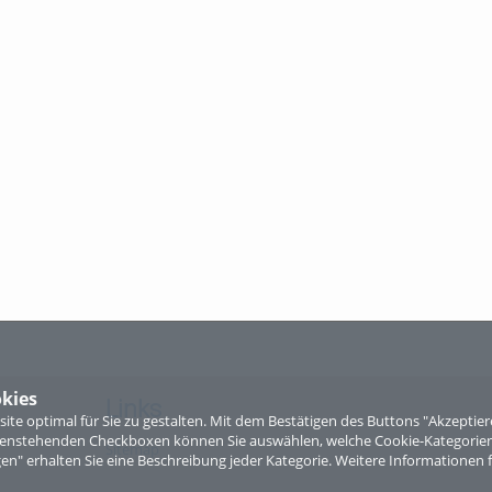
kies
Links
te optimal für Sie zu gestalten. Mit dem Bestätigen des Buttons "Akzepti
ntenstehenden Checkboxen können Sie auswählen, welche Cookie-Kategorien
Sitemap
gen" erhalten Sie eine Beschreibung jeder Kategorie. Weitere Informationen f