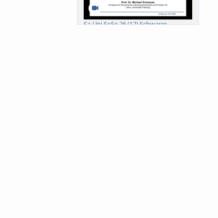
Sa-Uni SoSe 26 (12) Schwarze
Meanings of Forests: A Collaborative
Comparativ...
Als der Wald eine Zukunftsfrage
wurde. Wissen, ...