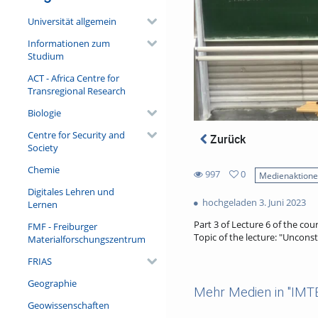
Universität allgemein
Informationen zum
Studium
ACT - Africa Centre for
Transregional Research
Biologie
Centre for Security and
Zurück
Society
Chemie
997
0
Medienaktion
0
Digitales Lehren und
997
favorites
hochgeladen 3. Juni 2023
Lernen
views
Part 3 of Lecture 6 of the co
FMF - Freiburger
Topic of the lecture: "Uncons
Materialforschungszentrum
FRIAS
Geographie
Mehr Medien in "IMT
Geowissenschaften