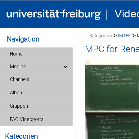
Kategorien
IMTEK
M
Navigation
MPC for Rene
Home
Medien
Channels
Alben
Gruppen
FAQ Videoportal
Kategorien