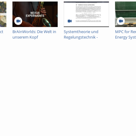
ct
BrAInWorlds: Die Welt in
Systemtheorie und
MPC for Re
unserem Kopf
Regelungstechnik -
Energy Sys
Python Übung 1
10 - Part 4