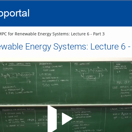
go
go
go
to
to
to
navigation
main
footer
content
PC for Renewable Energy Systems: Lecture 6 - Part 3
wable Energy Systems: Lecture 6 - 
Video abspielen