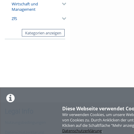
Wirtschaft und
Management
ZfS
Kategorien anzeigen
Diese Webseite verwendet Coo
Legal Info
Wir verwenden Cookies, um unsere Websi
von Cookies zu. Durch Anklicken der u
Nutzungsbedingungen
Klicken auf die Schaltfläche "Mehr anzei
Datenschutzerklärung
.
Datenschutzerklärung