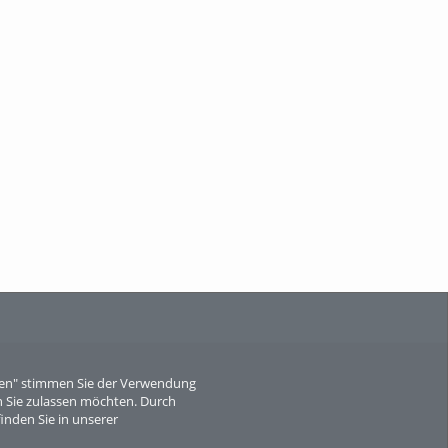
When Particle Physics Gets Hot: A
Journey Throu...
Sperber
eren" stimmen Sie der Verwendung
 Sie zulassen möchten. Durch
inden Sie in unserer