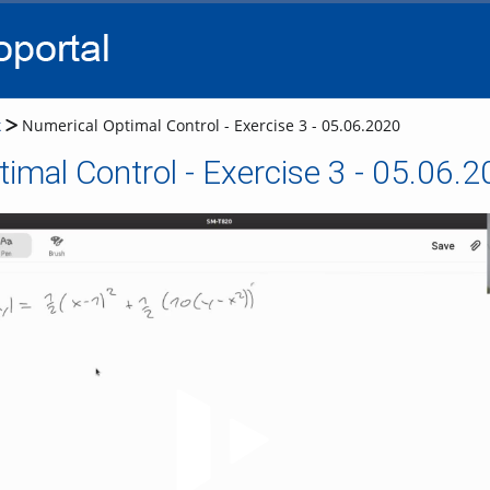
go
go
go
to
to
to
navigation
main
footer
content
k
Numerical Optimal Control - Exercise 3 - 05.06.2020
imal Control - Exercise 3 - 05.06.
Video abspielen