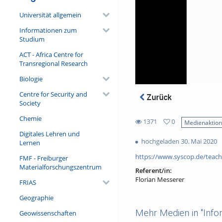
Universität allgemein
Informationen zum
Studium
ACT - Africa Centre for
Transregional Research
Biologie
Centre for Security and
Zurück
Society
Chemie
1371
0
Medienaktio
0
Digitales Lehren und
1371
favorites
hochgeladen 30. Mai 2020
Lernen
views
https://www.syscop.de/teach
FMF - Freiburger
Materialforschungszentrum
Referent/in:
Florian Messerer
FRIAS
Geographie
Mehr Medien in "Infor
Geowissenschaften