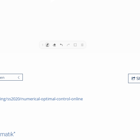
nen
Sh
ing/ss2020/numerical-optimal-control-online
matik"