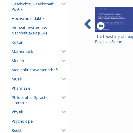
Geschichte, Gesellschaft,
Politik
Hochschuldidaktik
Innovationscampus
Nachhaltigkeit (ICN)
The Treachery of Ima
Bayesian Scene
Kultur
Keypoints for Deep
Mathematik
Policy Learning in
Robotic Manipulatio
Medizin
Medienkulturwissenschaft
Musik
Pharmazie
Philosophie, Sprache,
Literatur
Physik
Psychologie
Recht