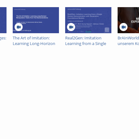
ges:
The Art of Imitation:
Real2Gen: Imitation
BrAInWorlds
Learning Long-Horizon
Learning from a Single
unserem K
Manipulation Tasks from
Human Demonstration
Few Demonstrations
with Generative
n
Foundational Models