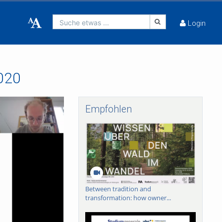
Suche etwas ...
Login
2020
Empfohlen
Between tradition and
transformation: how owner...