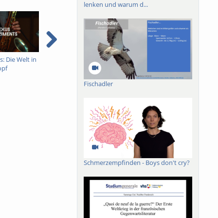
lenken und warum d...
: Die Welt in
Logikfehlersuche in der
Logikfehlersuche in der
L
opf
Mikroprozessor-
Mikroprozessor-
m
Entwicklung - Armin
Entwicklung - Armin
d
Fischadler
Biere
Biere - deutsch
B
untertitelt
Schmerzempfinden - Boys don't cry?