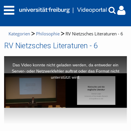
Kategorien
Philosophie
RV Nietzsches Literaturen - 6
RV Nietzsches Literaturen - 6
This
is
a
Das Video konnte nicht geladen werden, da entweder ein
modal
window.
Server- oder Netzwerkfehler auftrat oder das Format nicht
unterstützt wird.