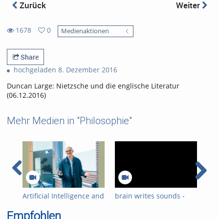
Zurück
Weiter
1678
0
Medienaktionen
0
1678
favorites
views
Share
hochgeladen 8. Dezember 2016
Duncan Large: Nietzsche und die englische Literatur
(06.12.2016)
Mehr Medien in "Philosophie"
Artificial Intelligence and
brain writes sounds -
Ger
the 2,500-year-old
Trailer
imm
Empfohlen
project called Europe -