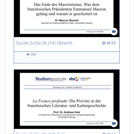
Sa-Uni SoSe 26 (14) Obrecht
46:53 duration
46:53
196
196
views