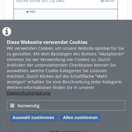
Sa-Uni SoSe 26 (13) Gelz
55:13 duration
55:13
980
980
views
Diese Webseite verwendet Cookies
LADE MEHR
Wir verwenden Cookies, um unsere Website optimal für Sie
zu gestalten. Mit dem Bestätigen des Buttons "Akzeptieren"
Featured
stimmen Sie der Verwendung von Cookies zu. Durch
Anklicken der untenstehenden Checkboxen können Sie
Beliebtheit
auswählen, welche Cookie-Kategorien Sie zulassen
möchten. Durch Klicken auf die Schaltfläche "Mehr
anzeigen" erhalten Sie eine Beschreibung jeder Kategorie.
Weitere Informationen finden Sie in unserer
Legal Info
Links
Datenschutzerklärung
.
Nutzungsbedingungen
Sitemap
Notwendig
Datenschutzerklärung
Auswahl zustimmen
Allen zustimmen
Imprint
Cookie-Zustimmung