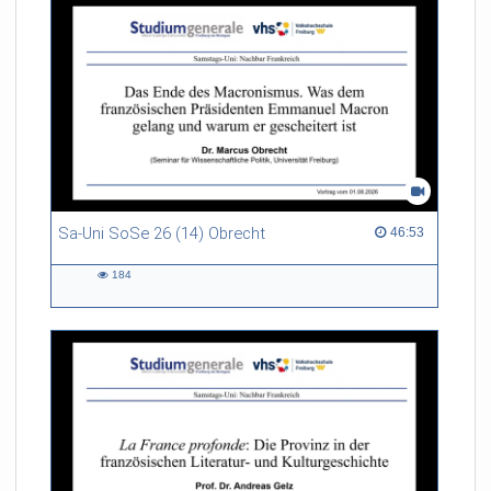
Sa-Uni SoSe 26 (14) Obrecht
46:53 duration
46:53
184
184
views