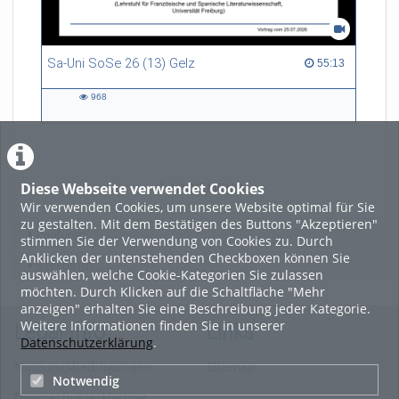
Sa-Uni SoSe 26 (13) Gelz
55:13 duration
55:13
968
968
views
Diese Webseite verwendet Cookies
LADE MEHR
Wir verwenden Cookies, um unsere Website optimal für Sie
zu gestalten. Mit dem Bestätigen des Buttons "Akzeptieren"
Featured
stimmen Sie der Verwendung von Cookies zu. Durch
Anklicken der untenstehenden Checkboxen können Sie
Beliebtheit
auswählen, welche Cookie-Kategorien Sie zulassen
möchten. Durch Klicken auf die Schaltfläche "Mehr
anzeigen" erhalten Sie eine Beschreibung jeder Kategorie.
Weitere Informationen finden Sie in unserer
Legal Info
Links
Datenschutzerklärung
.
Nutzungsbedingungen
Sitemap
Notwendig
Datenschutzerklärung