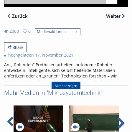
Zurück
Weiter
2068
0
Medienaktionen
0
2068
favorites
views
Share
hochgeladen 17. November 2021
An „fühlenden“ Prothesen arbeiten, autonome Roboter
entwickeln, intelligente, sich selbst heilende Materialien
anfertigen oder an „grünen“ Technologien forschen – wir
zeigen Euch, wie Ihr mit den Studiengängen der Technischen
Mehr anzeigen
Fakultät die notwendigen Kompetenzen erlernt, um als
Mehr Medien in "Mikrosystemtechnik"
Ingenieur*in oder Informatiker*in die gesellschaftlichen und
technischen Fragen der Zukunft zu lösen.
Einführungsvortrag für den digitalen Tag der offenen Tür für
Schülerinnen und Schüler am 17.11.2021
Referent/in:
Prof. Dr. Hannah Bast,
Studiendekanin