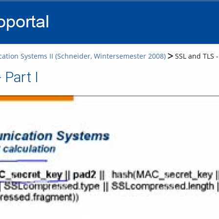
go
go
go
to
to
to
navigation
main
footer
content
tion Systems II (Schneider, Wintersemester 2008)
SSL and TLS - 
 Part I
Video abspielen