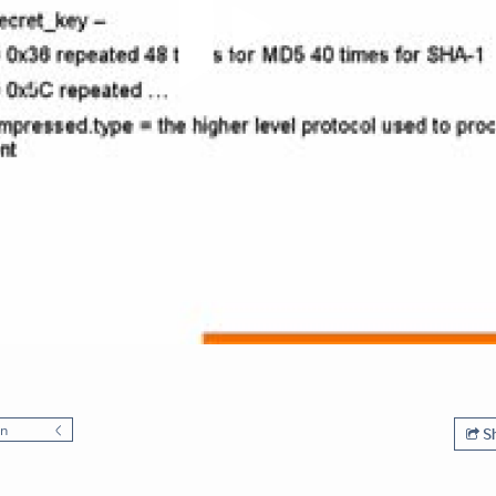
en
Sh