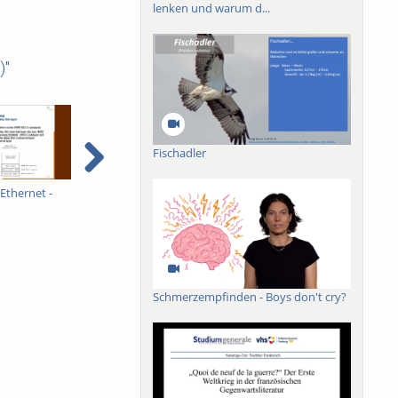
lenken und warum d...
)"
Fischadler
Ethernet -
General IP routing
IPv4: NAT routing
S
Schmerzempfinden - Boys don't cry?