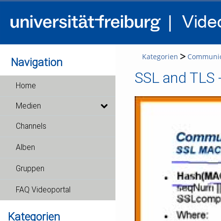
Kategorien
Communica
Navigation
SSL and TLS -
Home
Medien
Channels
Alben
Gruppen
FAQ Videoportal
Kategorien