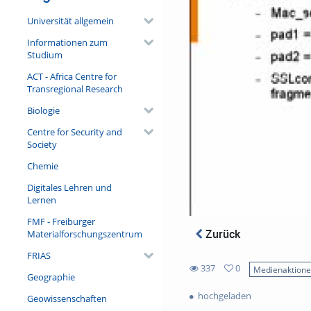
Universität allgemein
Informationen zum
Studium
ACT - Africa Centre for
Transregional Research
Biologie
Centre for Security and
Society
Chemie
Digitales Lehren und
Lernen
FMF - Freiburger
Zurück
Materialforschungszentrum
FRIAS
337
0
Medienaktion
Geographie
0
337
favorites
hochgeladen
Geowissenschaften
views