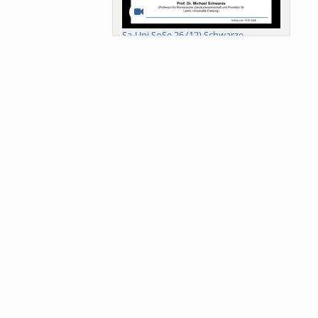
Sa-Uni SoSe 26 (12) Schwarze
Meanings of Forests: A Collaborative
Comparativ...
Als der Wald eine Zukunftsfrage
wurde. Wissen, ...