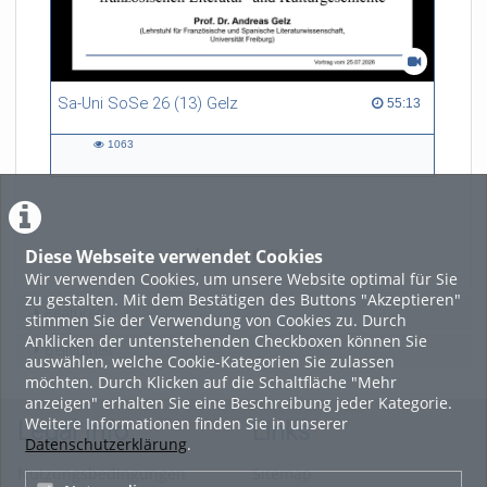
Sa-Uni SoSe 26 (13) Gelz
55:13 duration
55:13
1063
1063
views
Diese Webseite verwendet Cookies
LADE MEHR
Wir verwenden Cookies, um unsere Website optimal für Sie
zu gestalten. Mit dem Bestätigen des Buttons "Akzeptieren"
Featured
stimmen Sie der Verwendung von Cookies zu. Durch
Anklicken der untenstehenden Checkboxen können Sie
Beliebtheit
auswählen, welche Cookie-Kategorien Sie zulassen
möchten. Durch Klicken auf die Schaltfläche "Mehr
anzeigen" erhalten Sie eine Beschreibung jeder Kategorie.
Weitere Informationen finden Sie in unserer
Legal Info
Links
Datenschutzerklärung
.
Nutzungsbedingungen
Sitemap