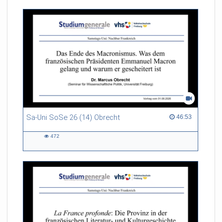
Sa-Uni SoSe 26 (14) Obrecht
46:53 duration
46:53
472
472
views