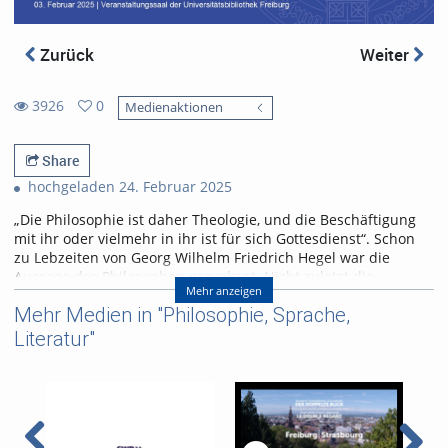
Zurück
Weiter
3926
0
Medienaktionen
0
3926
favorites
views
Share
hochgeladen 24. Februar 2025
„Die Philosophie ist daher Theologie, und die Beschäftigung
mit ihr oder vielmehr in ihr ist für sich Gottesdienst“. Schon
zu Lebzeiten von Georg Wilhelm Friedrich Hegel war die
Aussage des Philosophen provokant. Nicht zuletzt die
Mehr anzeigen
Entwicklungen der Aufklärung, die Französische Revolution
Mehr Medien in "Philosophie, Sprache,
und ihr Scheitern, die voranschreitende Industrialisierung
und neue Erkenntnisse in Wissenschaft und Technik ließen
Literatur"
die Menschen im 19. Jahrhundert an bestehenden
Ordnungen und Vorstellungen zweifeln. Heute prägen wieder
Krisen unsere Welt, der gesellschaftliche Zusammenhalt
scheint über ihnen zu zerbrechen. Die neuzeitliche
Metaphysik könnte Orientierung bieten und in der aktuellen
Zeitenwende eine neue Perspektive auf das Verhältnis von