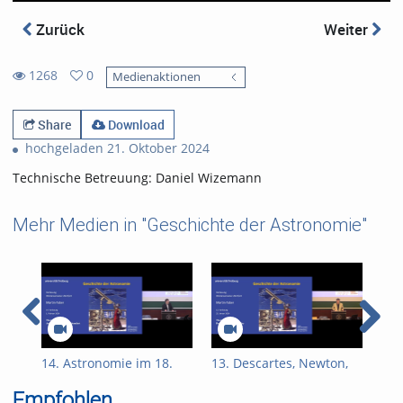
Zurück
Weiter
1268
0
Medienaktionen
0
1268
favorites
views
Share
Download
hochgeladen 21. Oktober 2024
Technische Betreuung: Daniel Wizemann
Mehr Medien in "Geschichte der Astronomie"
14. Astronomie im 18.
13. Descartes, Newton,
12.
Jahrhundert
Halley
Jah
Empfohlen