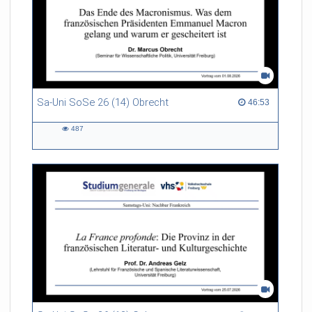
Sa-Uni SoSe 26 (14) Obrecht
46:53 duration
46:53
487
487
views