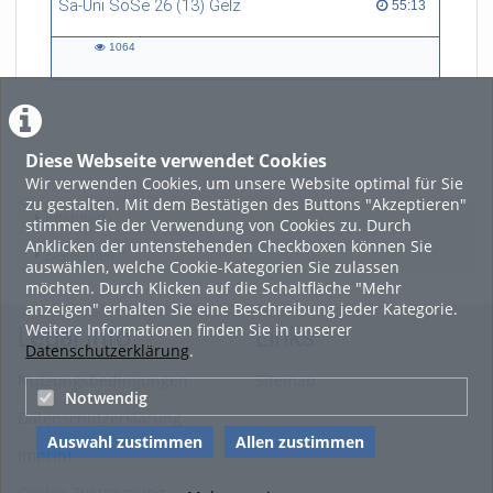
Sa-Uni SoSe 26 (13) Gelz
55:13 duration
55:13
1064
1064
views
Diese Webseite verwendet Cookies
LADE MEHR
Wir verwenden Cookies, um unsere Website optimal für Sie
zu gestalten. Mit dem Bestätigen des Buttons "Akzeptieren"
Featured
stimmen Sie der Verwendung von Cookies zu. Durch
Anklicken der untenstehenden Checkboxen können Sie
Beliebtheit
auswählen, welche Cookie-Kategorien Sie zulassen
möchten. Durch Klicken auf die Schaltfläche "Mehr
anzeigen" erhalten Sie eine Beschreibung jeder Kategorie.
Weitere Informationen finden Sie in unserer
Legal Info
Links
Datenschutzerklärung
.
Nutzungsbedingungen
Sitemap
Notwendig
Datenschutzerklärung
Auswahl zustimmen
Allen zustimmen
Imprint
Cookie-Zustimmung